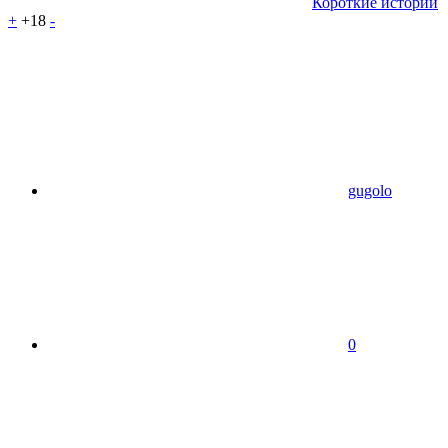
Короткие истории
+
+18
-
gugolo
0