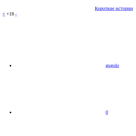
Короткие истории
+
+18
-
gugolo
0