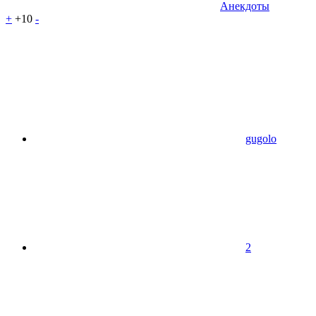
Анекдоты
+
+10
-
gugolo
2