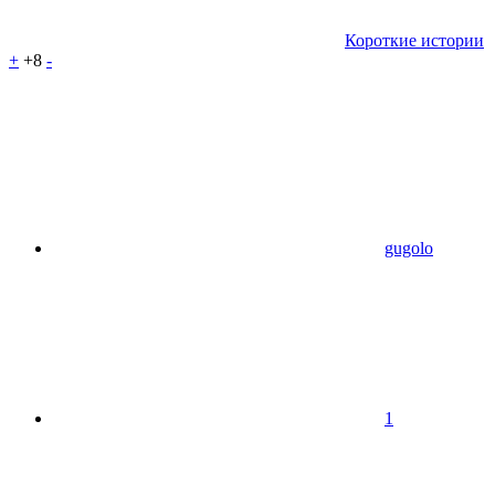
Короткие истории
+
+8
-
gugolo
1