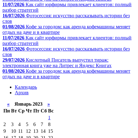
11/07/2026
Как сайт юрфирмы привлекает клиентов: полный
разбор стратегий
16/07/2026
Фотосессия: искусство рассказывать истории без
слов
01/08/2026
Кофе за городом: как аренда кофемашины меняет
отдых на даче и в квартире
11/07/2026
Как сайт юрфирмы привлекает клиентов: полный
разбор стратегий
16/07/2026
Фотосессия: искусство рассказывать истории без
слов
29/07/2026
Кислотный Писатель выпустил тираж:
электронная книга уже на Литрес и Яндекс Книгах
01/08/2026
Кофе за городом: как аренда кофемашины меняет
отдых на даче и в квартире
Календарь
Архив
«
Январь 2023
»
Пн
Вт
Ср
Чт
Пт
Сб
Вс
1
2
3
4
5
6
7
8
9
10
11
12
13
14
15
16
17
18
19
20
21
22