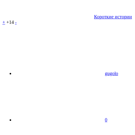
Короткие истории
+
+14
-
gugolo
0