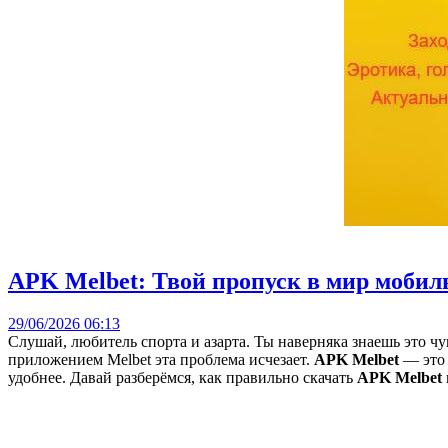
APK Melbet: Твой пропуск в мир мобил
29/06/2026 06:13
Слушай, любитель спорта и азарта. Ты наверняка знаешь это чу
приложением Melbet эта проблема исчезает.
APK Melbet
— это 
удобнее. Давай разберёмся, как правильно скачать
APK Melbet