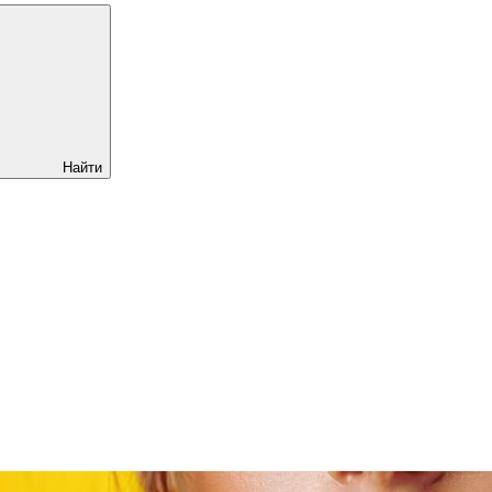
Найти