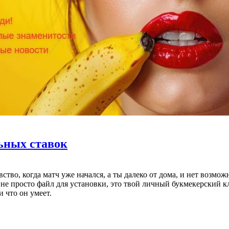
ьных ставок
вство, когда матч уже начался, а ты далеко от дома, и нет возмо
не просто файл для установки, это твой личный букмекерский кл
и что он умеет.