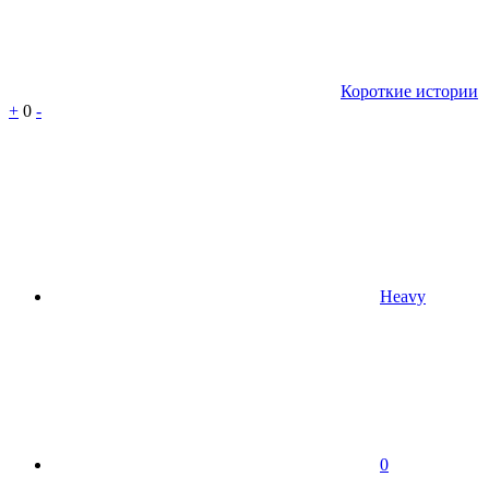
Короткие истории
+
0
-
Heavy
0