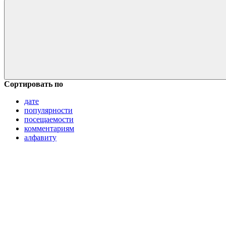
Сортировать по
дате
популярности
посещаемости
комментариям
алфавиту