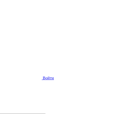
Войти