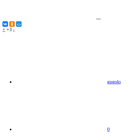
---
+
+3
-
gugolo
0