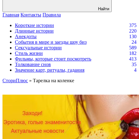
Найти
Главная
Контакты
Правила
Короткие истории
375
Длинные истории
220
Анекдоты
130
События в мире и заезды шоу биз
24
Сексуальные истории
589
Стиль жизни
182
Фильмы, которые стоит посмотреть
413
Толкование снов
35
Значение карт, ритуалы, гадания
4
СториПлюс
» Тарелка на коленке