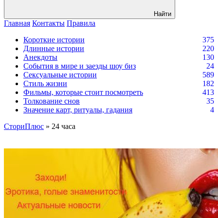
Найти
Главная
Контакты
Правила
Короткие истории
375
Длинные истории
220
Анекдоты
130
События в мире и заезды шоу биз
24
Сексуальные истории
589
Стиль жизни
182
Фильмы, которые стоит посмотреть
413
Толкование снов
35
Значение карт, ритуалы, гадания
4
СториПлюс
» 24 часа