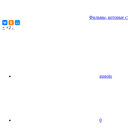
Фильмы, которые с
+
+2
-
gugolo
0