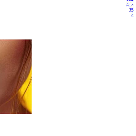
413
35
4