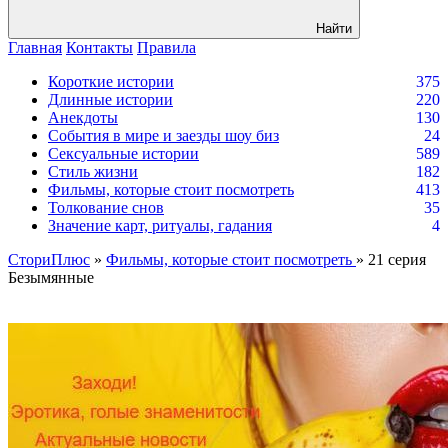
Найти
Главная
Контакты
Правила
Короткие истории
375
Длинные истории
220
Анекдоты
130
События в мире и заезды шоу биз
24
Сексуальные истории
589
Стиль жизни
182
Фильмы, которые стоит посмотреть
413
Толкование снов
35
Значение карт, ритуалы, гадания
4
СториПлюс
»
Фильмы, которые стоит посмотреть
» 21 серия
Безымянные