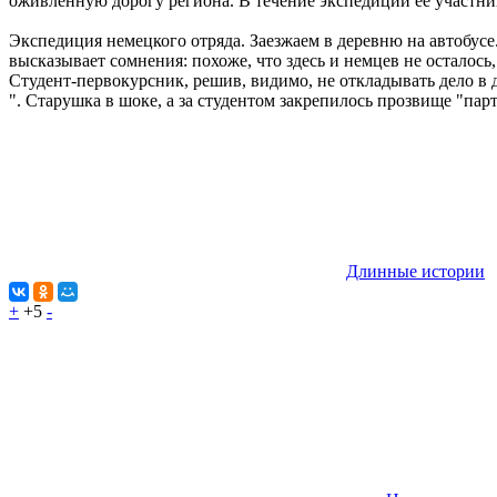
оживленную дорогу региона. В течение экспедиции ее участн
Экспедиция немецкого отряда. Заезжаем в деревню на автобусе.
высказывает сомнения: похоже, что здесь и немцев не осталось, 
Студент-первокурсник, решив, видимо, не откладывать дело в 
". Старушка в шоке, а за студентом закрепилось прозвище "пар
Длинные истории
+
+5
-