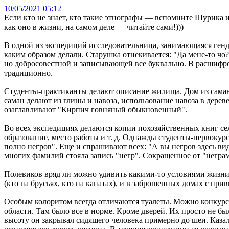
10/05/2021 05:12
Если кто не знает, кто такие этнографы — вспомните Шурика из
как оно в жизни, на самом деле — читайте сами!)))
В одной из экспедиций исследовательница, занимающаяся генд
каким образом делали. Старушка отнекивается: "Да мене-то чо?
но добросовестной и записывающей все буквально. В расшифро
традиционно.
Студенты-практиканты делают описание жилища. Дом из саманны
саман делают из глины и навоза, использование навоза в дерев
озаглавливают "Кирпич говняный обыкновенный".
Во всех экспедициях делаются копии похозяйственных книг сел
образование, место работы и т. д. Однажды студенты-первокур
полно негров". Еще и спрашивают всех: "А вы негров здесь ви
многих фамилий стояла запись "негр". Сокращенное от "негра
Полевиков вряд ли можно удивить какими-то условиями жизни. 
(кто на брусьях, кто на канатах), и в заброшенных домах с при
Особым колоритом всегда отличаются туалеты. Можно конкурс 
области. Там было все в норме. Кроме дверей. Их просто не бы
высоту он закрывал сидящего человека примерно до шеи. Казал