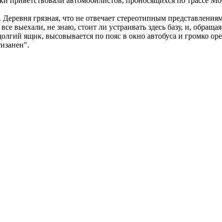
ики приветствовали автомобилистов, проносящихся по трассе М
 Деревня грязная, что не отвечает стереотипным представлениям
все выехали, не знаю, стоит ли устраивать здесь базу, и, обраща
долгий ящик, высовывается по пояс в окно автобуса и громко ор
тизанен".