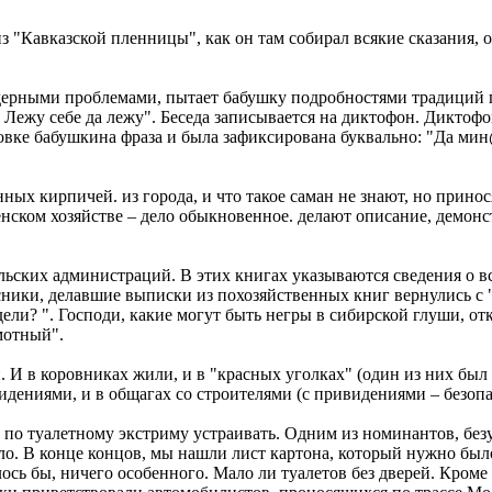
 "Кавказской пленницы", как он там собирал всякие сказания, о
ерными проблемами, пытает бабушку подробностями традиций по
 Лежу себе да лежу". Беседа записывается на диктофон. Диктофо
вке бабушкина фраза и была зафиксирована буквально: "Да мин@
х кирпичей. из города, и что такое саман не знают, но принос
енском хозяйстве – дело обыкновенное. делают описание, демонс
ьских администраций. В этих книгах указываются сведения о все
сники, делавшие выписки из похозяйственных книг вернулись с "
дели? ". Господи, какие могут быть негры в сибирской глуши, о
мотный".
И в коровниках жили, и в "красных уголках" (один из них был 
видениями, и в общагах со строителями (с привидениями – безопа
по туалетному экстриму устраивать. Одним из номинантов, безу
ло. В конце концов, мы нашли лист картона, который нужно было
ось бы, ничего особенного. Мало ли туалетов без дверей. Кроме