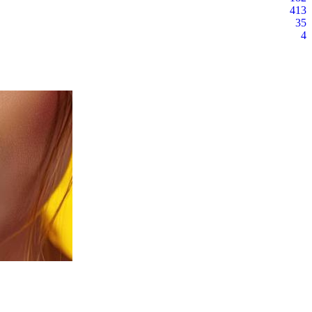
413
35
4