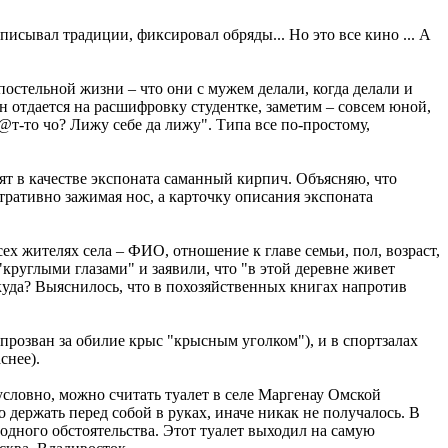
писывал традиции, фиксировал обряды... Но это все кино ... А
стельной жизни – что они с мужем делали, когда делали и
н отдается на расшифровку студентке, заметим – совсем юной,
т-то чо? Лижу себе да лижу". Типа все по-простому,
ят в качестве экспоната саманный кирпич. Объясняю, что
тративно зажимая нос, а карточку описания экспоната
х жителях села – ФИО, отношение к главе семьи, пол, возраст,
круглыми глазами" и заявили, что "в этой деревне живет
ткуда? Выяснилось, что в похозяйственных книгах напротив
прозван за обилие крыс "крысным уголком"), и в спортзалах
снее).
словно, можно считать туалет в селе Маргенау Омской
 держать перед собой в руках, иначе никак не получалось. В
 одного обстоятельства. Этот туалет выходил на самую