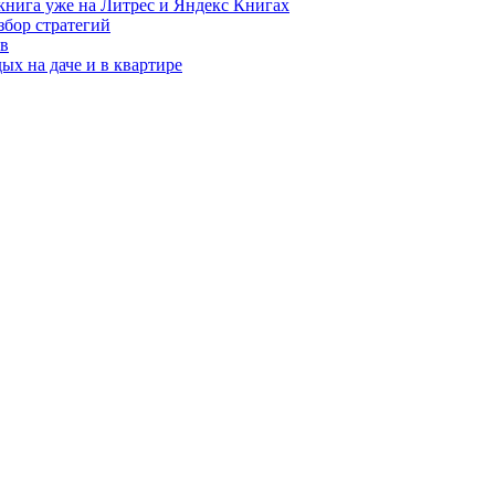
книга уже на Литрес и Яндекс Книгах
збор стратегий
ов
ых на даче и в квартире