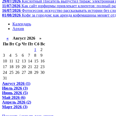
29/07/2026
Кислотный Писатель выпустил тираж: электронная 
11/07/2026
Как сайт юрфирмы привлекает клиентов: полный ра
16/07/2026
Фотосессия: искусство рассказывать истории без сл
01/08/2026
Кофе за городом: как аренда кофемашины меняет отд
Календарь
Архив
«
Август 2026 »
Пн
Вт
Ср
Чт
Пт
Сб
Вс
1
2
3
4
5
6
7
8
9
10
11
12
13
14
15
16
17
18
19
20
21
22
23
24
25
26
27
28
29
30
31
Август 2026 (1)
Июль 2026 (3)
Июнь 2026 (5)
Май 2026 (6)
Апрель 2026 (2)
Март 2026 (3)