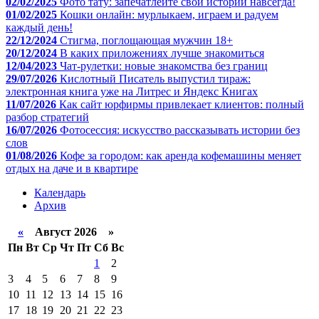
02/02/2025
Фото тату: запечатлейте свои истории навсегда!
01/02/2025
Кошки онлайн: мурлыкаем, играем и радуем
каждый день!
22/12/2024
Стигма, поглощающая мужчин 18+
20/12/2024
В каких приложениях лучше знакомиться
12/04/2023
Чат-рулетки: новые знакомства без границ
29/07/2026
Кислотный Писатель выпустил тираж:
электронная книга уже на Литрес и Яндекс Книгах
11/07/2026
Как сайт юрфирмы привлекает клиентов: полный
разбор стратегий
16/07/2026
Фотосессия: искусство рассказывать истории без
слов
01/08/2026
Кофе за городом: как аренда кофемашины меняет
отдых на даче и в квартире
Календарь
Архив
«
Август 2026 »
Пн
Вт
Ср
Чт
Пт
Сб
Вс
1
2
3
4
5
6
7
8
9
10
11
12
13
14
15
16
17
18
19
20
21
22
23