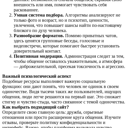
внешность или имя, помогает чувствовать себя
раскованнее.
Умная система подбора.
Алгоритмы анализируют не
только фото и возраст, но и психотип, ценности,
увлечения, что повышает шансы найти по-настоящему
близкого по духу человека.
Разнообразие форматов.
Помимо приватных чатов,
здесь ценятся групповые беседы, голосовые и
видеовстречи, которые помогают быстрее установить
доверительный контакт.
Позитивная модерация.
Администрация следит за тем,
чтобы общение оставалось уважительным, а атмосфера
— доброжелательной, пресекая токсичность и агрессию.
Важный психологический аспект
Подобные ресурсы выполняют важную социальную
функцию: они дают понять, что человек не одинок в своем
одиночестве. Видя тысячи таких же пользователей, ищущих
общения, люди легче решаются на первый шаг. Это снижает
стигму и чувство стыда, часто связанное с темой одиночества.
Как выбрать подходящий сайт?
Определите свою главную цель: дружба, серьезные
отношения или просто расширение круга общения. Изучите
отзывы, проверьте политику конфиденциальности и
интерфейс. Важно, чтобы платформа вызывала чувство