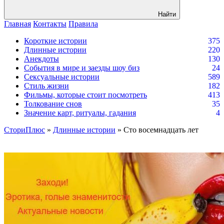
Найти
Главная
Контакты
Правила
Короткие истории
375
Длинные истории
220
Анекдоты
130
События в мире и заезды шоу биз
24
Сексуальные истории
589
Стиль жизни
182
Фильмы, которые стоит посмотреть
413
Толкование снов
35
Значение карт, ритуалы, гадания
4
СториПлюс
»
Длинные истории
» Сто восемнадцать лет