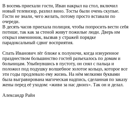
В восемь приехали гости, Иван накрыл на стол, включил
новый телевизор, разлил вино. Тосты были очень скупые.
Гости не знали, чего желать, потому просто вставали по
очереди.
В десять часов приехала полиция, чтобы попросить вести себя
потише, так как за стеной живут пожилые люди. Дверь им
открыл именинник, вызвав у стражей порядке
парадоксальный сдвиг восприятия.
Спать Иванович лёг ближе к полуночи, когда изнуренное
празднеством большинство гостей разъехалось по домам и
больницам. Улыбнувшись в пустоту, он снял с пальца и
положил под подушку волшебное золотое кольцо, которое все
эти годы продлевало ему жизнь. На нём мелкими буквами
была выгравирована магическая надпись, сделанная по заказу
жены перед её уходом: «живи за нас двоих». Так он и делал.
Александр Райн