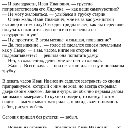
— И вам здрасти, Иван Иванович, — грустно
поприветствовала его Лидочка, — как ваше самочувствие?
— Не могу жаловаться, — улыбался в трубку старик.
— Очень жаль, Иван Иванович, мне из-за вас уже пятый
выговор в этом году! Сегодня тридцать лет, как вы перестали
получать накопительную пенсию и перешли на
государственную!
— Ну, простите. В этом месяце, я слышал, повышение?
— Да, повышение… — голос её сделался совсем печальным
как у Пьеро, — а вы, часом, нигде не стороне не
подрабатываете?! — решила она попытать удачу.
— Нет, к сожалению, денег мне хватает с головой.
— Жаль… Всего вам…— она не закончила фразу и положила
трубку.
В девять часов Иван Иванович садился завтракать со своим
праправнуком, который с ним не жил, но всегда открывал
дверь своим ключом. Зайдя внутрь, он обычно первым делом
занимался замерами. То кухню померит, то ванну. Потом
сидит — высчитывает материалы, прикидывает стоимость
работ, рисует мебель.
Сегодня пришёл без рулетки — забыл.
— Возьми на серванте, — предложил Иван Иванович, — от