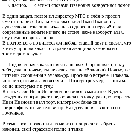
— Спасибо, — с этими словами Иванович возвратился домой.
В одиннадцать позвонил директор МТС и слёзно просил
сменить тариф. Тот, на котором сидел Иван Иванович,
существовал уже лишь из-за него одного и в пересчёте на
современные деньги ничего не стоил, даже наоборот, МТС
ему немного доплачивал.
В полтретьего по видеосвязи набрал старый друг и сказал, что
к нему пришла какая-то странная женщина в чёрном и с
триммером в руках.
— Подавленная какая-то, вся на нервах. Спрашивала, как у
тебя дела, и почему ты не отвечаешь на её звонки? Почему не
читаешь сообщения в WhatsApp. Просила о встрече. Плакала,
истерила, оставила визитку и… Походу триммер, — показал
он на инструмент в углу.
В пять часов Иван Иванович появился в магазине. В день
рождения гипермаркет предоставлял скидку, равную возрасту.
Иван Иванович взял торт, килограмм бананов и
широкоформатный телевизор. На сдачу он вызвал такси и
грузчиков.
В семь часов позвонили из морга и попросили забрать,
наконец, свой страховой полис и тапки.