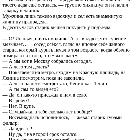
твоего деда ещё осталась, — грустно хихикнул он и налил
заварку в чайник.
Мужчина лишь тяжело вздохнул и сел есть знаменитую
яичницу прапрадеда.
В десять часов старик вышел покурить у подъезда.
— О! Иваныч, опять смолишь! А ты в курсе, что курение
вызывает…— сосед осёкся, глядя на вполне себе живого
старца, который курить начал в том возрасте, когда обычно
помирают от того, что «вызывает».
— А мы вот в Москву собрались сегодня.
— А чего там делать?
— Покатаемся на метро, сходим на Красную площадь, на
Ленина посмотрим, пока не закопали.
— А чего на него смотреть-то, Ленин как Ленин.
— А ты сам-то видел его?
— Да, он как-то приезжал к нам в село.
— В гробу?!
— Нет. В купе.
— Слушай-ка, а тебе сколько лет вообще?
— Восемнадцать исполнилось, — жевал старик губами
фильтр.
— Да иди ты!..
— Ну да, я на второй срок остался.
— Ну, с совершеннолетием тебя тогда!