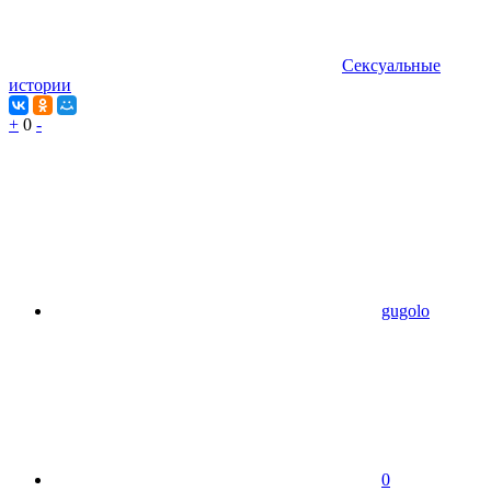
Сексуальные
истории
+
0
-
gugolo
0