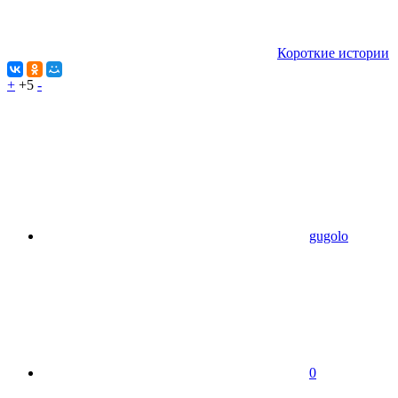
Короткие истории
+
+5
-
gugolo
0