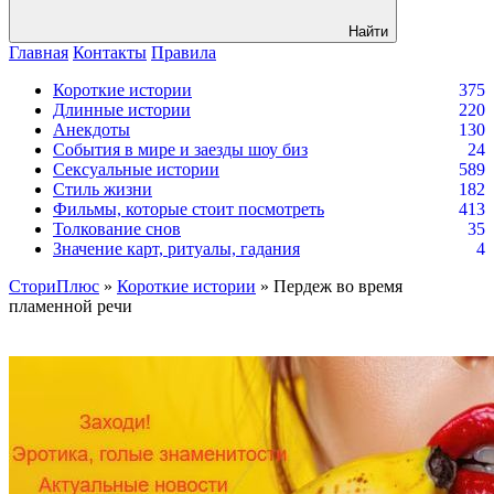
Найти
Главная
Контакты
Правила
Короткие истории
375
Длинные истории
220
Анекдоты
130
События в мире и заезды шоу биз
24
Сексуальные истории
589
Стиль жизни
182
Фильмы, которые стоит посмотреть
413
Толкование снов
35
Значение карт, ритуалы, гадания
4
СториПлюс
»
Короткие истории
» Пердеж во время
пламенной речи