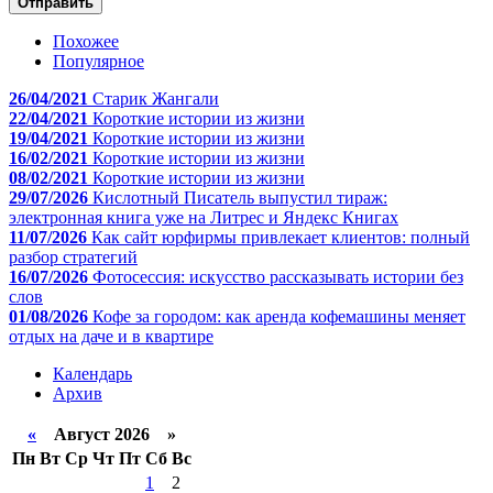
Отправить
Похожее
Популярное
26/04/2021
Старик Жангали
22/04/2021
Короткие истории из жизни
19/04/2021
Короткие истории из жизни
16/02/2021
Короткие истории из жизни
08/02/2021
Короткие истории из жизни
29/07/2026
Кислотный Писатель выпустил тираж:
электронная книга уже на Литрес и Яндекс Книгах
11/07/2026
Как сайт юрфирмы привлекает клиентов: полный
разбор стратегий
16/07/2026
Фотосессия: искусство рассказывать истории без
слов
01/08/2026
Кофе за городом: как аренда кофемашины меняет
отдых на даче и в квартире
Календарь
Архив
«
Август 2026 »
Пн
Вт
Ср
Чт
Пт
Сб
Вс
1
2