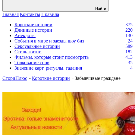
Найти
Главная
Контакты
Правила
Короткие истории
375
Длинные истории
220
Анекдоты
130
События в мире и заезды шоу биз
24
Сексуальные истории
589
Стиль жизни
182
Фильмы, которые стоит посмотреть
413
Толкование снов
35
Значение карт, ритуалы, гадания
4
СториПлюс
»
Короткие истории
» Забывчивые граждане