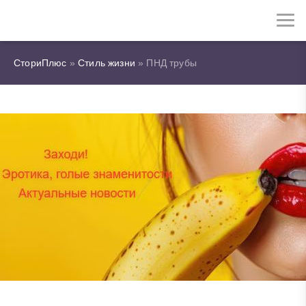
СториПлюс
»
Стиль жизни
» ПНД трубы