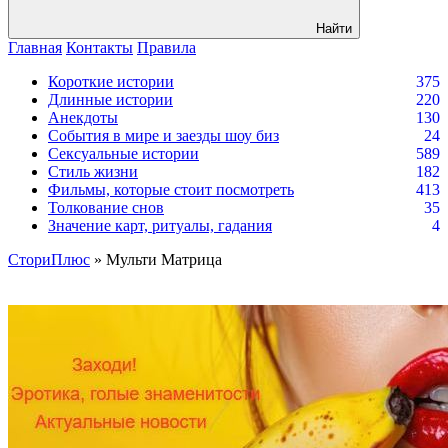
Найти
Главная
Контакты
Правила
Короткие истории
375
Длинные истории
220
Анекдоты
130
События в мире и заезды шоу биз
24
Сексуальные истории
589
Стиль жизни
182
Фильмы, которые стоит посмотреть
413
Толкование снов
35
Значение карт, ритуалы, гадания
4
СториПлюс
» Мульти Матрица