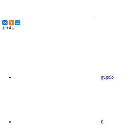
---
+
+4
-
gugolo
0