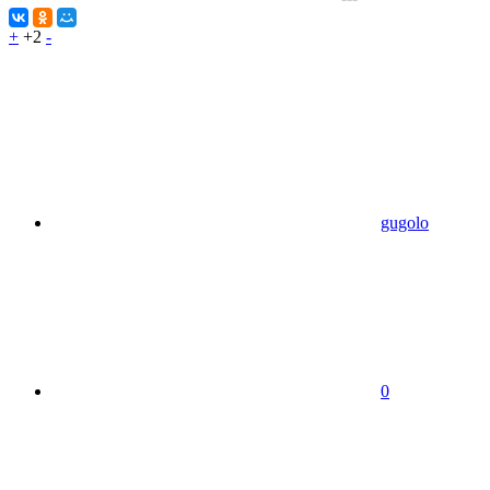
+
+2
-
gugolo
0