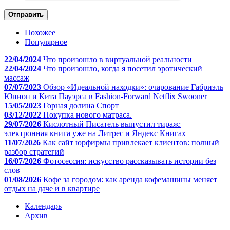
Отправить
Похожее
Популярное
22/04/2024
Что произошло в виртуальной реальности
22/04/2024
Что произошло, когда я посетил эротический
массаж
07/07/2023
Обзор «Идеальной находки»: очарование Габриэль
Юнион и Кита Пауэрса в Fashion-Forward Netflix Swooner
15/05/2023
Горная долина Спорт
03/12/2022
Покупка нового матраса.
29/07/2026
Кислотный Писатель выпустил тираж:
электронная книга уже на Литрес и Яндекс Книгах
11/07/2026
Как сайт юрфирмы привлекает клиентов: полный
разбор стратегий
16/07/2026
Фотосессия: искусство рассказывать истории без
слов
01/08/2026
Кофе за городом: как аренда кофемашины меняет
отдых на даче и в квартире
Календарь
Архив