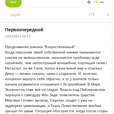
+5
gugolo
176
0
Первоочередной
23/07/2024 20:12
Продолжение романа "Второстепенный".
Когда персонаж твоей собственной книжки оказывается
совсем не вымышленным, начинаются проблемы куда
серьёзнее, чем непослушный волшебник, портящий сюжет.
Натахтал, он же Сеня, попал в реальный мир и отыскал
Диму — можно сказать, своего создателя. И, конечно,
попросил вернуть себя обратно, а то у воителя только
начали развиваться отношения с Астролябией. В Мире
Эскапистов тоже всё не гладко. Власть над Пейтеромском
перешла к самодуру Ибн Заде, повелитель Царства
Мёртвых готовит заговор, Серетун сходит с ума на
задворках цивилизации, а Ткань Повествования вообще
трещит по швам. Ситуация обостряется, когда после ссоры