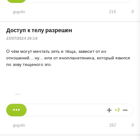
gugolo
216
0
Доступ к телу разрешен
23/07/2024 20:18
О чём могут мечтать зять и тёща, зависит от их
отношений... ну... или от инопланетянина, который явился
по зову тещеного эго.
---
+2
gugolo
192
0