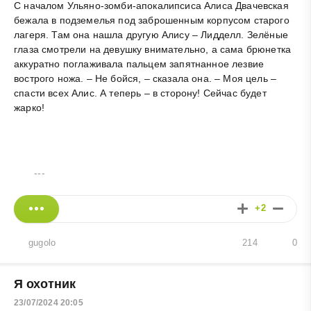
С началом Ульяно-зомби-апокалипсиса Алиса Двачевская
бежала в подземелья под заброшенным корпусом старого
лагеря. Там она нашла другую Алису – Лидделл. Зелёные
глаза смотрели на девушку внимательно, а сама брюнетка
аккуратно поглаживала пальцем запятнанное лезвие
вострого ножа. – Не бойся, – сказала она. – Моя цель –
спасти всех Алис. А теперь – в сторону! Сейчас будет
жарко!
---
+2
gugolo
214
0
Я охотник
23/07/2024 20:05