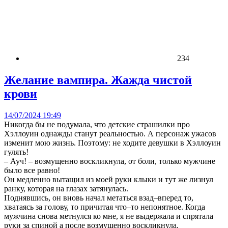
234
Желание вампира. Жажда чистой
крови
14/07/2024 19:49
Никогда бы не подумала, что детские страшилки про
Хэллоуин однажды станут реальностью. А персонаж ужасов
изменит мою жизнь. Поэтому: не ходите девушки в Хэллоуин
гулять!
– Ауч! – возмущенно воскликнула, от боли, только мужчине
было все равно!
Он медленно вытащил из моей руки клыки и тут же лизнул
ранку, которая на глазах затянулась.
Поднявшись, он вновь начал метаться взад–вперед то,
хватаясь за голову, то причитая что–то непонятное. Когда
мужчина снова метнулся ко мне, я не выдержала и спрятала
руки за спиной а после возмущенно воскликнула.