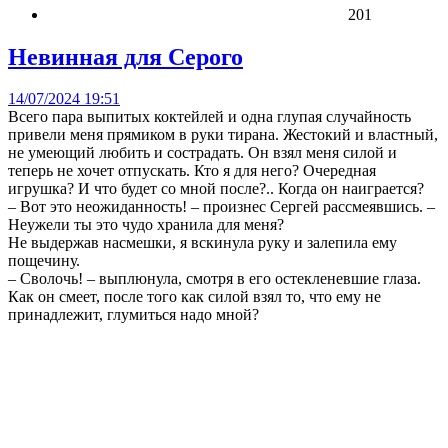
201
Невинная для Серого
14/07/2024 19:51
Всего пара выпитых коктейлей и одна глупая случайность
привели меня прямиком в руки тирана. Жестокий и властный,
не умеющий любить и сострадать. Он взял меня силой и
теперь не хочет отпускать. Кто я для него? Очередная
игрушка? И что будет со мной после?.. Когда он наиграется?
– Вот это неожиданность! – произнес Сергей рассмеявшись. –
Неужели ты это чудо хранила для меня?
Не выдержав насмешки, я вскинула руку и залепила ему
пощечину.
– Сволочь! – выплюнула, смотря в его остекленевшие глаза.
Как он смеет, после того как силой взял то, что ему не
принадлежит, глумиться надо мной?