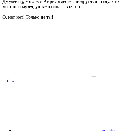
Джульетту, который Айрис вместе с подругами стянула из
местного музея, упрямо показывает на…
О, нет-нет! Только не ты!
---
+
+1
-
gugolo