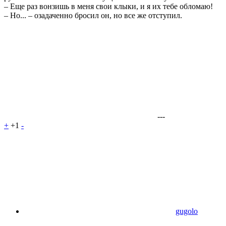
– Еще раз вонзишь в меня свои клыки, и я их тебе обломаю!
– Но... – озадаченно бросил он, но все же отступил.
---
+
+1
-
gugolo