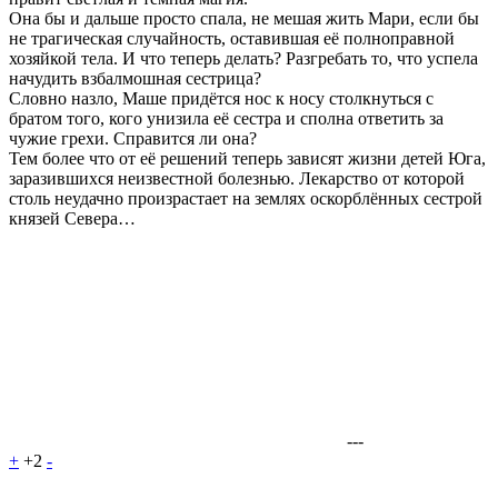
Она бы и дальше просто спала, не мешая жить Мари, если бы
не трагическая случайность, оставившая её полноправной
хозяйкой тела. И что теперь делать? Разгребать то, что успела
начудить взбалмошная сестрица?
Словно назло, Маше придётся нос к носу столкнуться с
братом того, кого унизила её сестра и сполна ответить за
чужие грехи. Справится ли она?
Тем более что от её решений теперь зависят жизни детей Юга,
заразившихся неизвестной болезнью. Лекарство от которой
столь неудачно произрастает на землях оскорблённых сестрой
князей Севера…
---
+
+2
-