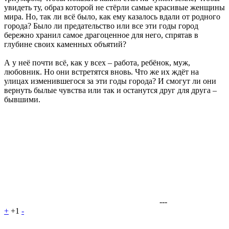
увидеть ту, образ которой не стёрли самые красивые женщины
мира. Но, так ли всё было, как ему казалось вдали от родного
города? Было ли предательство или все эти годы город
бережно хранил самое драгоценное для него, спрятав в
глубине своих каменных объятий?
А у неё почти всё, как у всех – работа, ребёнок, муж,
любовник. Но они встретятся вновь. Что же их ждёт на
улицах изменившегося за эти годы города? И смогут ли они
вернуть былые чувства или так и останутся друг для друга –
бывшими.
---
+
+1
-