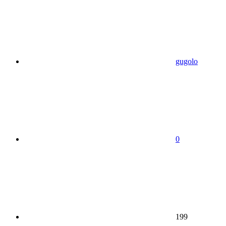
gugolo
0
199