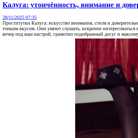
Калуга: утончённость, внимание и дове
28/11/2025 07:35
Проститутки Калуга: искусство внимания, стиля и доверител
тонким вкусом. Они умеют слушать, искренне интересоваться в
вечер под ваш настрой, грамотно подобранный досуг и максим