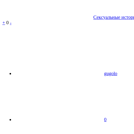
Сексуальные истор
+
0
-
gugolo
0