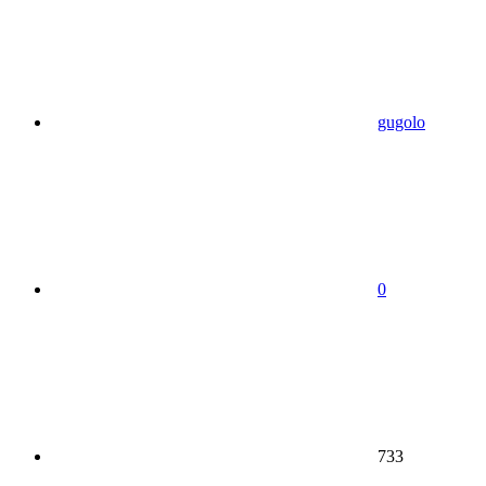
gugolo
0
733