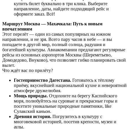
купить билет буквально в три клика. Выберите
направление, даты, найдите подходящий рейс и
оформите заказ. Всё!
Маршрут Москва — Махачкала: Путь к новым
впечатлениям
Этот перелёт — один из самых популярных на южном
направлении, и не зря. Всего пару часов в небе — и вы
попадаете в другой мир, полный солнца, радушия и
богатейшей культуры. Авиакомпании предлагают регулярные
рейсы из основных аэропортов Москвы (Шереметьево,
Домодедово, Внуково), что позволяет гибко планировать свой
вылет.
Что ждёт вас по прилёту?
Гостеприимство Дагестана.
Готовьтесь к тёплому
приёму, вкуснейшей национальной кухне и невероятной
атмосфере дружелюбия.
Мощь природы.
Отдохните на берегу Каспийского
моря, полюбуйтесь на суровые и прекрасные горы и
посетите уникальные природные памятники, like
Сулакский каньон.
Древняя история.
Погрузитесь в культуру с
многовековой историей, посетив крепости, музеи и
аулы.