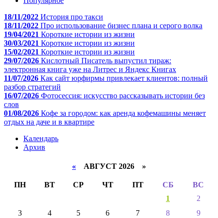
Популярное
18/11/2022
История про такси
18/11/2022
Про использование бизнес плана и серого волка
19/04/2021
Короткие истории из жизни
30/03/2021
Короткие истории из жизни
15/02/2021
Короткие истории из жизни
29/07/2026
Кислотный Писатель выпустил тираж:
электронная книга уже на Литрес и Яндекс Книгах
11/07/2026
Как сайт юрфирмы привлекает клиентов: полный
разбор стратегий
16/07/2026
Фотосессия: искусство рассказывать истории без
слов
01/08/2026
Кофе за городом: как аренда кофемашины меняет
отдых на даче и в квартире
Календарь
Архив
«
АВГУСТ 2026 »
ПН
ВТ
СР
ЧТ
ПТ
СБ
ВС
1
2
3
4
5
6
7
8
9