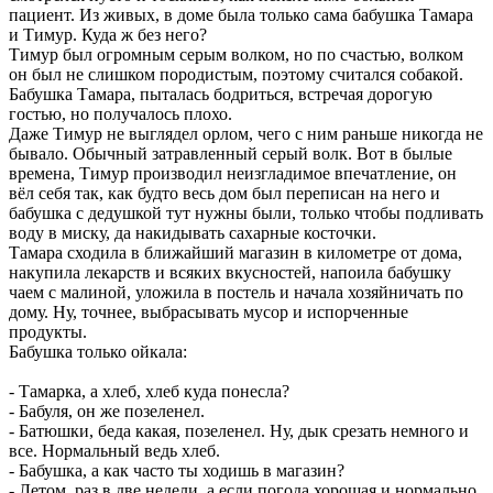
пациент. Из живых, в доме была только сама бабушка Тамара
и Тимур. Куда ж без него?
Тимур был огромным серым волком, но по счастью, волком
он был не слишком породистым, поэтому считался собакой.
Бабушка Тамара, пыталась бодриться, встречая дорогую
гостью, но получалось плохо.
Даже Тимур не выглядел орлом, чего с ним раньше никогда не
бывало. Обычный затравленный серый волк. Вот в былые
времена, Тимур производил неизгладимое впечатление, он
вёл себя так, как будто весь дом был переписан на него и
бабушка с дедушкой тут нужны были, только чтобы подливать
воду в миску, да накидывать сахарные косточки.
Тамара сходила в ближайший магазин в километре от дома,
накупила лекарств и всяких вкусностей, напоила бабушку
чаем с малиной, уложила в постель и начала хозяйничать по
дому. Ну, точнее, выбрасывать мусор и испорченные
продукты.
Бабушка только ойкала:
- Тамарка, а хлеб, хлеб куда понесла?
- Бабуля, он же позеленел.
- Батюшки, беда какая, позеленел. Ну, дык срезать немного и
все. Нормальный ведь хлеб.
- Бабушка, а как часто ты ходишь в магазин?
- Летом, раз в две недели, а если погода хорошая и нормально