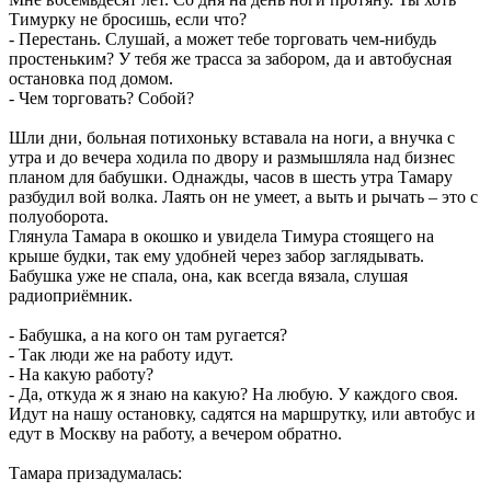
Тимурку не бросишь, если что?
- Перестань. Слушай, а может тебе торговать чем-нибудь
простеньким? У тебя же трасса за забором, да и автобусная
остановка под домом.
- Чем торговать? Собой?
Шли дни, больная потихоньку вставала на ноги, а внучка с
утра и до вечера ходила по двору и размышляла над бизнес
планом для бабушки. Однажды, часов в шесть утра Тамару
разбудил вой волка. Лаять он не умеет, а выть и рычать – это с
полуоборота.
Глянула Тамара в окошко и увидела Тимура стоящего на
крыше будки, так ему удобней через забор заглядывать.
Бабушка уже не спала, она, как всегда вязала, слушая
радиоприёмник.
- Бабушка, а на кого он там ругается?
- Так люди же на работу идут.
- На какую работу?
- Да, откуда ж я знаю на какую? На любую. У каждого своя.
Идут на нашу остановку, садятся на маршрутку, или автобус и
едут в Москву на работу, а вечером обратно.
Тамара призадумалась: