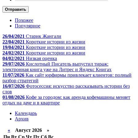
Отправить
Похожее
Популярное
26/04/2021
Старик Жангали
22/04/2021
Короткие истории из жизни
19/04/2021
Короткие истории из жизни
24/02/2021
Короткие истории из жизни
04/02/2021
Низкая оценка
29/07/2026
Кислотный Писатель выпустил тираж:
электронная книга уже на Литрес и Яндекс Книгах
11/07/2026
Как сайт юрфирмы привлекает клиентов: полный
разбор стратегий
16/07/2026
Фотосессия: искусство рассказывать истории без
слов
01/08/2026
Кофе за городом: как аренда кофемашины меняет
отдых на даче и в квартире
Календарь
Архив
«
Август 2026 »
Пн
Вт
Ср
Чт
Пт
Сб
Вс