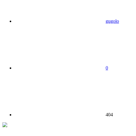
gugolo
0
404