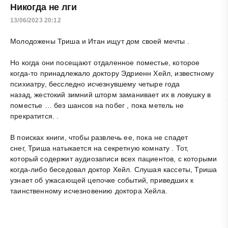
Никогда не лги
13/06/2023 20:12
Молодожены Триша и Итан ищут дом своей мечты .
Но когда они посещают отдаленное поместье, которое
когда-то принадлежало доктору Эдриенн Хейл, известному
психиатру, бесследно исчезнувшему четыре года
назад, жестокий зимний шторм заманивает их в ловушку в
поместье … без шансов на побег , пока метель не
прекратится. .
В поисках книги, чтобы развлечь ее, пока не спадет
снег, Триша натыкается на секретную комнату . Тот,
который содержит аудиозаписи всех пациентов, с которыми
когда-либо беседовал доктор Хейл. Слушая кассеты, Триша
узнает об ужасающей цепочке событий, приведших к
таинственному исчезновению доктора Хейла.