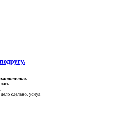
подругу.
 симпатичная.
лась.
.
 дело сделано, уснул.