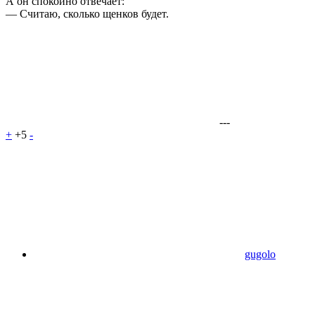
А он спокойно отвечает:
— Считаю, сколько щенков будет.
---
+
+5
-
gugolo