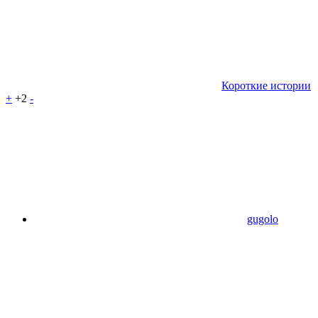
Короткие истории
+
+2
-
gugolo