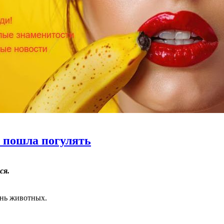
о пошла погулять
ся.
знь животных.