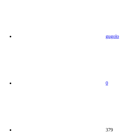
gugolo
0
379