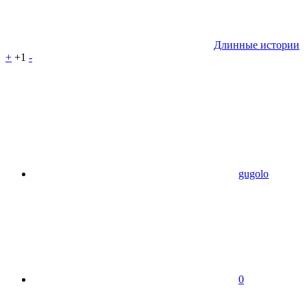
Длинные истории
+
+1
-
gugolo
0