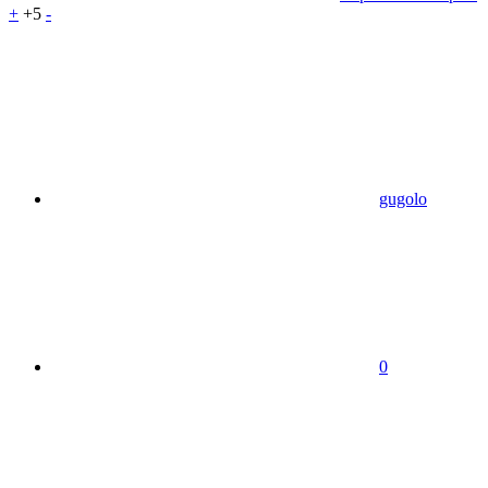
+
+5
-
gugolo
0