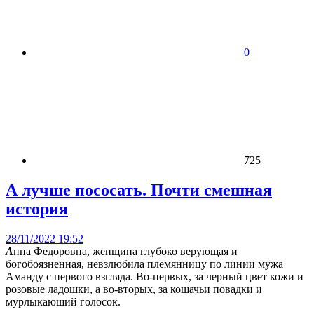
0
725
А лучше пососать. Почти смешная
история
28/11/2022 19:52
А
нна Федоровна, женщина глубоко верующая и
богобоязненная, невзлюбила племянницу по линии мужа
Аманду с первого взгляда. Во-первых, за черный цвет кожи и
розовые ладошки, а во-вторых, за кошачьи повадки и
мурлыкающий голосок.