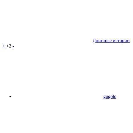
Длинные истории
+
+2
-
gugolo