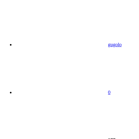
gugolo
0