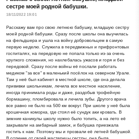
сестре моей родной бабушки.
18/11/2022 19:01
Расскажу вам про свою летнюю бабушку, младшую сестру
моей родной бабушки. Сразу после школы она выучилась
на фельдшера и ушла на войну добровольцем в самую
первую неделю. Служила в передвижных и прифронтовых
госпиталях, на передовую не попала только из-за очень
хрупкого сложения, но нахлебалась ужасов и горя и без
передовой. Сразу после войны её послали работать
медиком "за все" в маленький посёлок на северном Урале.
Там у неё был кабинет в местной школе, где она делала
прививки школьникам, лечила все местное население,
иногда принимала роды и даже, раздобыв трофейную
бормашину, пломбировала и лечила зубы. Другого врача
все равно не было на 500 км вокруг. При школе у неё была
крошечная коморка, где стоял её сундук аки кровать. В
зимние каникулы школу нужно было топить, а на лето её
закрывали на амбарный замок, и бабушка приезжала
гостить к нам. Поэтому мы и прозвали её летней бабушкой.
В отличие от своей мастерицы сестры, она была