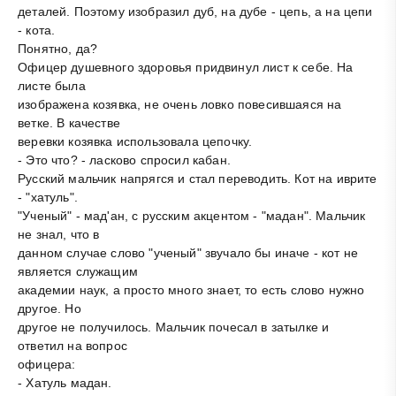
деталей. Поэтому изобразил дуб, на дубе - цепь, а на цепи
- кота.
Понятно, да?
Офицер душевного здоровья придвинул лист к себе. На
листе была
изображена козявка, не очень ловко повесившаяся на
ветке. В качестве
веревки козявка использовала цепочку.
- Это что? - ласково спросил кабан.
Русский мальчик напрягся и стал переводить. Кот на иврите
- "хатуль".
"Ученый" - мад'ан, с русским акцентом - "мадан". Мальчик
не знал, что в
данном случае слово "ученый" звучало бы иначе - кот не
является служащим
академии наук, а просто много знает, то есть слово нужно
другое. Но
другое не получилось. Мальчик почесал в затылке и
ответил на вопрос
офицера:
- Хатуль мадан.