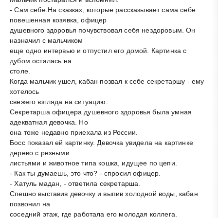
- Сам себе.На сказках, которые рассказывает сама себе
повешенная козявка, офицер
душевного здоровья почувствовал себя нездоровым. Он
назначил с мальчиком
еще одно интервью и отпустил его домой. Картинка с
дубом осталась на
столе.
Когда мальчик ушел, кабан позвал к себе секретаршу - ему
хотелось
свежего взгляда на ситуацию.
Секретарша офицера душевного здоровья была умная
адекватная девочка. Но
она тоже недавно приехала из России.
Босс показал ей картинку. Девочка увидела на картинке
дерево с резными
листьями и животное типа кошка, идущее по цепи.
- Как ты думаешь, это что? - спросил офицер.
- Хатуль мадан, - ответила секретарша.
Спешно выставив девочку и выпив холодной воды, кабан
позвонил на
соседний этаж, где работала его молодая коллега.