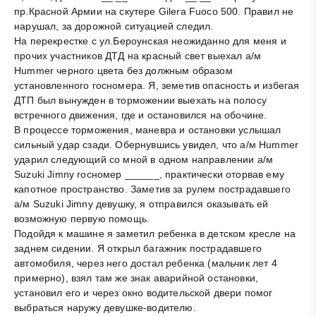
пр.Красной Армии на скутере Gilera Fuoco 500. Правил не
нарушал, за дорожной ситуацией следил.
На перекрестке с ул.Бероунская неожиданно для меня и
прочих участников ДТД на красный свет выехал а/м
Hummer черного цвета без должным образом
установленного госномера. Я, земетив опасность и избегая
ДТП был вынужден в торможении выехать на полосу
встречного движения, где и остановился на обочине.
В процессе торможения, маневра и остановки услышал
сильный удар сзади. Обернувшись увидел, что а/м Hummer
ударил следующий со мной в одном направлении а/м
Suzuki Jimny госномер ______, практически оторвав ему
капотное пространство. Заметив за рулем пострадавшего
а/м Suzuki Jimny девушку, я отправился оказывать ей
возможную первую помощь.
Подойдя к машине я заметил ребенка в детском кресле на
заднем сидении. Я открыл багажник пострадавшего
автомобиля, через него достал ребенка (мальчик лет 4
примерно), взял там же знак аварийной остановки,
установил его и через окно водительской двери помог
выбраться наружу девушке-водителю.