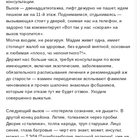
консультации.
Вызов — двенадцатиэтажка, лифт дежурно не пашет, идем
пешком аж на 11-й этаж. Поднимаемся, отдыхиваясь —
вызывающая стоит у дверей, снимая нас на телефон, и
задорно так комментирует «Вот так у нас «скорая» на
вызов торопится».
Молча входим, не реагируя. Мадам живет одна, имеет
стопицот жалоб на здоровье, без единой внятной, основная
и любимая «плохо, чо непонятного?!».
Держит нас больше часа, требуя консультации по всем
имеющимся, включая экзотические, заболеваниям,
обязательного расписывания лечения и рекомендаций аж
до старости — взамен периодически всплывают фамилии
чиновников и прочих шапочно знакомых фсбшников,
которым при отказе тут же будет отзвон. Уходим
совершенно выжатые.
Следующий вызов — «потеряла сознание, не дышит». В
другой конец района. Летим, толкаемся через пробки.
Дворик «сталинки», толпа народа, труп старушки. Лицо
синее, глаза багровые — черт его знает, может, инсульт,
может — ТЭЛА [Тромбоэмболия легочной артерии], уже не