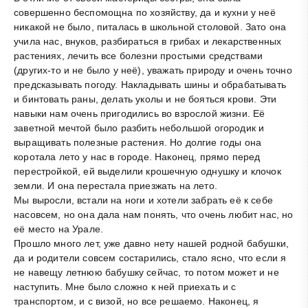
совершенно беспомощна по хозяйству, да и кухни у неё
никакой не было, питалась в школьной столовой. Зато она
учила нас, внуков, разбираться в грибах и лекарственных
растениях, лечить все болезни простыми средствами
(других-то и не было у неё), уважать природу и очень точно
предсказывать погоду. Накладывать шины и обрабатывать
и бинтовать раны, делать уколы и не бояться крови. Эти
навыки нам очень пригодились во взрослой жизни. Её
заветной мечтой было разбить небольшой огородик и
выращивать полезные растения. Но долгие годы она
коротала лето у нас в городе. Наконец, прямо перед
перестройкой, ей выделили крошечную однушку и клочок
земли. И она перестала приезжать на лето.
Мы выросли, встали на ноги и хотели забрать её к себе
насовсем, но она дала нам понять, что очень любит нас, но
её место на Урале.
Прошло много лет, уже давно нету нашей родной бабушки,
да и родители совсем состарились, стало ясно, что если я
не навещу летнюю бабушку сейчас, то потом может и не
наступить. Мне было сложно к ней приехать и с
транспортом, и с визой, но все решаемо. Наконец, я