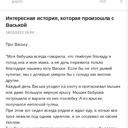
gugolo
428
0
Интересная история, которая произошла с
Васькой
18/11/2022 19:04
Про Ваську...
"Моя бабушка всегда говорила, что тяжёлую блокаду и
голод она и моя мама, а её дочь пережила только
благодаря нашему коту Ваське. Если бы не этот рыжий
хулиган, мы с дочерью умерли бы с голоду как многие
другие.
Каждый день Васька уходил на охоту и притаскивал мышек
или даже большую жирную крысу. Мышек бабушка
потрошила и варила из них похлебку. А из крыски,
получался неплохой гуляш.
При этом кот сидел всегда рядом и ждал еду, а ночью все
трое лежали под одним одеялом, и он согревал их своим
теплом.