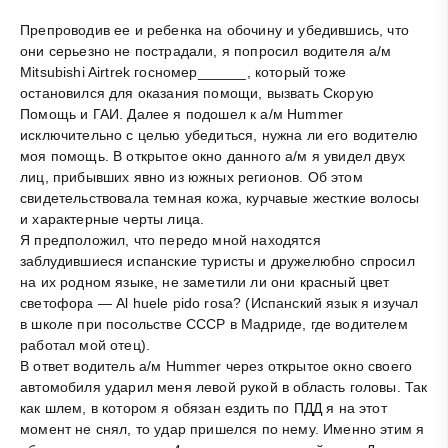
Препроводив ее и ребенка на обочину и убедившись, что
они серьезно не пострадали, я попросил водителя а/м
Mitsubishi Airtrek госномер______, который тоже
остановился для оказания помощи, вызвать Скорую
Помощь и ГАИ. Далее я подошел к а/м Hummer
исключительно с целью убедиться, нужна ли его водителю
моя помощь. В открытое окно данного а/м я увидел двух
лиц, прибывших явно из южных регионов. Об этом
свидетельствовала темная кожа, курчавые жесткие волосы
и характерные черты лица.
Я предположил, что передо мной находятся
заблудившиеся испанские туристы и дружелюбно спросил
на их родном языке, не заметили ли они красный цвет
светофора — Al huele pido rosa? (Испанский язык я изучал
в школе при посольстве СССР в Мадриде, где водителем
работал мой отец).
В ответ водитель а/м Hummer через открытое окно своего
автомобиля ударил меня левой рукой в область головы. Так
как шлем, в котором я обязан ездить по ПДД я на этот
момент не снял, то удар пришелся по нему. Именно этим я