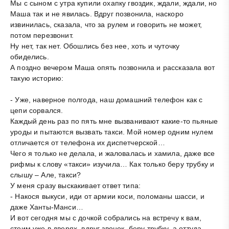
Мы с сыном с утра купили охапку гвоздик, ждали, ждали, но
Маша так и не явилась. Вдруг позвонила, наскоро
извинилась, сказала, что за рулем и говорить не может,
потом перезвонит.
Ну нет, так нет. Обошлись без нее, хоть и чуточку
обиделись.
А поздно вечером Маша опять позвонила и рассказала вот
такую историю:
- Уже, наверное полгода, наш домашний телефон как с
цепи сорвался.
Каждый день раз по пять мне вызванивают какие-то пьяные
уроды и пытаются вызвать такси. Мой номер одним нулем
отличается от телефона их диспетчерской…
Чего я только не делала, и жаловалась и хамила, даже все
рифмы к слову «такси» изучила… Как только беру трубку и
слышу – Але, такси?
У меня сразу выскакивает ответ типа:
- Накося выкуси, иди от армии коси, поломаны шасси, и
даже Ханты-Манси…
И вот сегодня мы с дочкой собрались на встречу к вам,
стоим уже в дверях, вдруг звонок, беру трубку, а оттуда