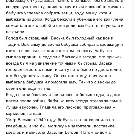
Бомбежку он чувствовал намного раньше, чем объявляли
воздушную тревогу, начинал крутиться и жалобно мяукать,
бабушка успевала собрать вещи, воду, маму, кота и
выбежать из дома. Когда бежали в убежище его как члена
семьи тащили с собой и смотрели, как бы его не унесли и
не съели.
Голод был страшный. Васька был голодный как все и
тощий. Всю зиму до весны бабушка собирала крошки для
птиц, а с весны выходили с котом на охоту. Бабушка
сыпала крошки, и сидели с Васькой в засаде, его прыжок
всегда был на удивление точным и быстрым. Васька
голодал вместе с нами, и сил у него было не достаточно,
что бы удержать птицу. Он хватал птицу, а из кустов
выбегала бабушка и помогала ему. Так что с весны до
осени ели еще и птиц.
Когда сняли блокаду и появилось побольше еды, и даже
потом после войны, бабушка коту всегда отдавала самый
лучший кусочек. Гладила его ласково, приговаривая –
кормилец ты наш.
Умер Васька в 1949 году, бабушка его похоронила на
кладбище, и что бы, могилку не затоптали, поставила
крестик и написала Василий Бугров. Потом рядом с