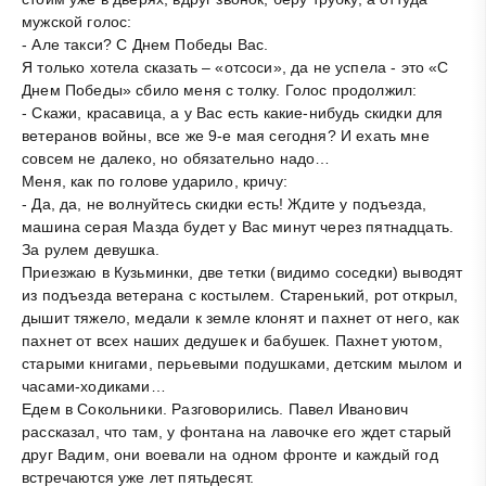
мужской голос:
- Але такси? С Днем Победы Вас.
Я только хотела сказать – «отсоси», да не успела - это «С
Днем Победы» сбило меня с толку. Голос продолжил:
- Скажи, красавица, а у Вас есть какие-нибудь скидки для
ветеранов войны, все же 9-е мая сегодня? И ехать мне
совсем не далеко, но обязательно надо…
Меня, как по голове ударило, кричу:
- Да, да, не волнуйтесь скидки есть! Ждите у подъезда,
машина серая Мазда будет у Вас минут через пятнадцать.
За рулем девушка.
Приезжаю в Кузьминки, две тетки (видимо соседки) выводят
из подъезда ветерана с костылем. Старенький, рот открыл,
дышит тяжело, медали к земле клонят и пахнет от него, как
пахнет от всех наших дедушек и бабушек. Пахнет уютом,
старыми книгами, перьевыми подушками, детским мылом и
часами-ходиками…
Едем в Сокольники. Разговорились. Павел Иванович
рассказал, что там, у фонтана на лавочке его ждет старый
друг Вадим, они воевали на одном фронте и каждый год
встречаются уже лет пятьдесят.