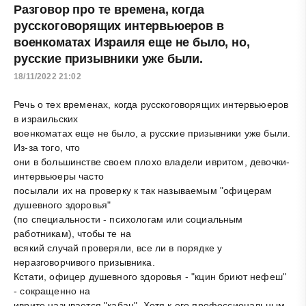
Разговор про те времена, когда
русскоговорящих интервьюеров в
военкоматах Израиля еще не было, но,
русские призывники уже были.
18/11/2022 21:02
Речь о тех временах, когда русскоговорящих интервьюеров
в израильских
военкоматах еще не было, а русские призывники уже были.
Из-за того, что
они в большинстве своем плохо владели ивритом, девочки-
интервьюеры часто
посылали их на проверку к так называемым "офицерам
душевного здоровья"
(по специальности - психологам или социальным
работникам), чтобы те на
всякий случай проверяли, все ли в порядке у
неразговорчивого призывника.
Кстати, офицер душевного здоровья - "кцин бриют нефеш"
- сокращенно на
иврите называется "кабан". Хотя к его профессиональным