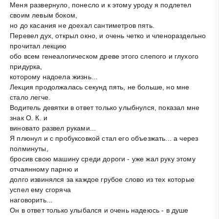
Меня развернуло, понесло и к этому уроду я подлетел
своим левым боком,
но до касания не доехал сантиметров пять.
Перевел дух, открыл окно, и очень четко и членораздельно
прочитал лекцию
обо всем генеалогическом древе этого слепого и глухого
придурка,
которому надоела жизнь...
Лекция продолжалась секунд пять, не больше, но мне
стало легче.
Водитель девятки в ответ только улыбнулся, показал мне
знак О. К. и
виновато развел руками...
Я плюнул и с пробуксовкой стал его объезжать... а через
полминуты,
бросив свою машину среди дороги - уже жал руку этому
отчаянному парню и
долго извинялся за каждое грубое слово из тех которые
успел ему сгоряча
наговорить...
Он в ответ только улыбался и очень надеюсь - в душе