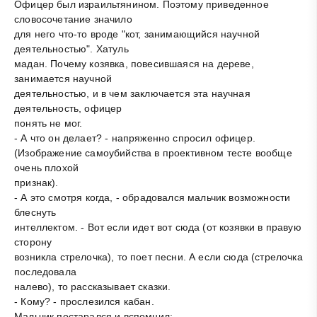
Офицер был израильтянином. Поэтому приведенное
словосочетание значило
для него что-то вроде "кот, занимающийся научной
деятельностью". Хатуль
мадан. Почему козявка, повесившаяся на дереве,
занимается научной
деятельностью, и в чем заключается эта научная
деятельность, офицер
понять не мог.
- А что он делает? - напряженно спросил офицер.
(Изображение самоубийства в проективном тесте вообще
очень плохой
признак).
- А это смотря когда, - обрадовался мальчик возможности
блеснуть
интеллектом. - Вот если идет вот сюда (от козявки в правую
сторону
возникла стрелочка), то поет песни. А если сюда (стрелочка
последовала
налево), то рассказывает сказки.
- Кому? - прослезился кабан.
Мальчик постарался и вспомнил: