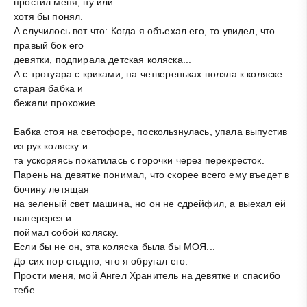
простил меня, ну или
хотя бы понял.
А случилось вот что: Когда я объехал его, то увидел, что
правый бок его
девятки, подпирала детская коляска...
А с тротуара с криками, на четвереньках ползла к коляске
старая бабка и
бежали прохожие.
Бабка стоя на светофоре, поскользнулась, упала выпустив
из рук коляску и
та ускоряясь покатилась с горочки через перекресток.
Парень на девятке понимал, что скорее всего ему въедет в
бочину летящая
на зеленый свет машина, но он не сдрейфил, а выехал ей
наперерез и
поймал собой коляску.
Если бы не он, эта коляска была бы МОЯ...
До сих пор стыдно, что я обругал его.
Прости меня, мой Ангел Хранитель на девятке и спасибо
тебе...