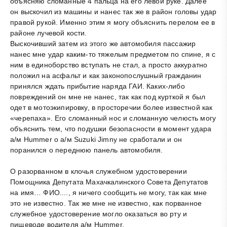
объясняю сломанные 4 пальца на его левой руке. Далее
он выскочил из машины и нанес так же в район головы удар
правой рукой. Именно этим я могу объяснить перелом ее в
районе лучевой кости.
Выскочивший затем из этого же автомобиля пассажир
нанес мне удар каким-то тяжелым предметом по спине, я с
ним в единоборство вступать не стал, а просто аккуратно
положил на асфальт и как законопослушный гражданин
принялся ждать прибытие наряда ГАИ. Каких-либо
повреждений он мне не нанес, так как под курткой я был
одет в мотоэкипировку, в просторечии более известной как
«черепаха». Его сломанный нос и сломанную челюсть могу
объяснить тем, что подушки безопасности в момент удара
а/м Hummer о а/м Suzuki Jimny не сработали и он
поранился о переднюю панель автомобиля.
О разорванном в клочья служебном удостоверении
Помощника Депутата Махачкалинского Совета Депутатов
на имя… ФИО...., я ничего сообщить не могу, так как мне
это не известно. Так же мне не известно, как порванное
служебное удостоверение могло оказаться во рту и
пищеводе водителя а/м Hummer.