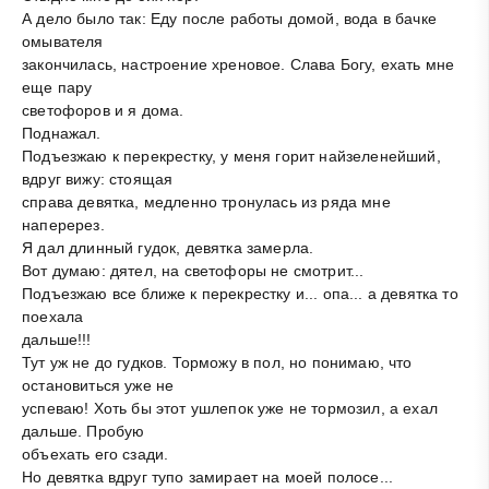
А дело было так: Еду после работы домой, вода в бачке
омывателя
закончилась, настроение хреновое. Слава Богу, ехать мне
еще пару
светофоров и я дома.
Поднажал.
Подъезжаю к перекрестку, у меня горит найзеленейший,
вдруг вижу: стоящая
справа девятка, медленно тронулась из ряда мне
наперерез.
Я дал длинный гудок, девятка замерла.
Вот думаю: дятел, на светофоры не смотрит...
Подъезжаю все ближе к перекрестку и... опа... а девятка то
поехала
дальше!!!
Тут уж не до гудков. Торможу в пол, но понимаю, что
остановиться уже не
успеваю! Хоть бы этот ушлепок уже не тормозил, а ехал
дальше. Пробую
объехать его сзади.
Но девятка вдруг тупо замирает на моей полосе...