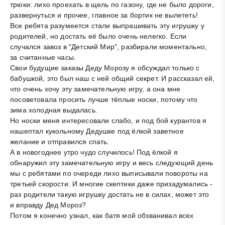
трюки: лихо проехать в щель по газону, где не было дороги,
развернуться и прочее, главное за бортик не вылететь!
Все ребята разумеется стали выпрашивать эту игрушку у
родителей, но достать её было очень нелегко. Если
случался завоз в "Детский Мир", разбирали моментально,
за считанные часы.
Свои будущие заказы Деду Морозу я обсуждал только с
бабушкой, это был наш с ней общий секрет. И рассказал ей,
что очень хочу эту замечательную игру, а она мне
посоветовала просить лучше тёплые носки, потому что
зима холодная выдалась.
Но носки меня интересовали слабо, и под бой курантов я
нашептал кукольному Дедушке под ёлкой заветное
желание и отправился спать.
А в новогоднее утро чудо случилось! Под ёлкой я
обнаружил эту замечательную игру и весь следующий день
мы с ребятами по очереди лихо выписывали повороты на
третьей скорости. И многие скептики даже призадумались -
раз родители такую игрушку достать не в силах, может это
и вправду Дед Мороз?
Потом я конечно узнал, как батя мой обзванивал всех