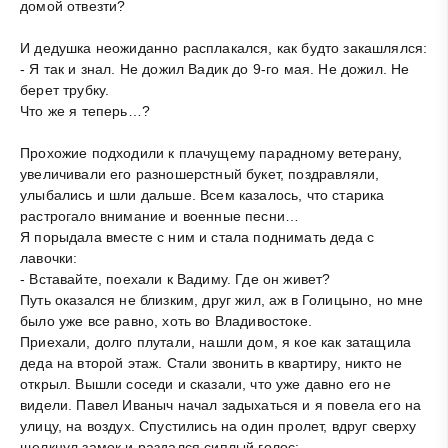
домой отвезти?
И дедушка неожиданно расплакался, как будто закашлялся:
- Я так и знал. Не дожил Вадик до 9-го мая. Не дожил. Не
берет трубку.
Что же я теперь…?
Прохожие подходили к плачущему парадному ветерану,
увеличивали его разношерстный букет, поздравляли,
улыбались и шли дальше. Всем казалось, что старика
растрогало внимание и военные песни…
Я порыдала вместе с ним и стала поднимать деда с
лавочки:
- Вставайте, поехали к Вадиму. Где он живет?
Путь оказался не близким, друг жил, аж в Голицыно, но мне
было уже все равно, хоть во Владивостоке.
Приехали, долго плутали, нашли дом, я кое как затащила
деда на второй этаж. Стали звонить в квартиру, никто не
открыл. Вышли соседи и сказали, что уже давно его не
видели. Павел Иваныч начал задыхаться и я повела его на
улицу, на воздух. Спустились на один пролет, вдруг сверху
щелкнул замок и раздался сиплый голос: