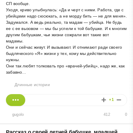
СП вообще.
Уходя, криво улыбнулась: «Да и черт с ними. Работа, где с
убийцами надо сюсюкать, а не морду бить — не для меня».
Задумался. А ведь реально, та мадам — убийца. Не будь
ее с ее вызовом — мы бы успели к той бабушке. И к многим
другим бабушкам, чьи жизни сожрали вот такие вот
мадамы.
Они и сейчас живут. И вызывают. И отнимают ради своего
быдляческого «Я» жизни у тех, кому мы действительно
нужны.
Они так любят толковать про «врачей-убийц», надо же, как
забавно…
Длинные истории
+1
gugolo
412
0
Рассказ о своей летней бабушке, младшей