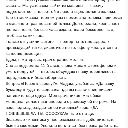
сказать. Мы успеваем выйти из машины — к врачу
подлетает дочь, плюет ей в лицо и вцепляется в волосы.
Еле оттаскиваем, терпим ушат помоев на головы, прячемся
в машине от разгневанной толпы. Долго ехали, хрен знает
где нас носит, больше часа ждали, твари бессердечные,
чтоб вас самих так…
Только отпустили с этого — повтор на тот же адрес, к
предыдущей тетке, диспетчер по телефону «жалуется на
качество помощи».
Едем, я матерюсь, врач странно молчит.
Снова подъем на 11-й этаж, снова мадам с телефоном и
уже с подругой — в голос обсуждают нашу торопливость,
нерадивость и безалаберность.
Вопрос «Повод к вызову?». Мадам, улыбаясь: «Да вашу
бумажку я куда-то задевала, где вы назначения писали —
напишите еще одну». Моя врач, тихая, милейшая
женщина, делает шаг вперед и с размаху ей по роже. На
весь подъезд раздается ее истошный крик: «ДА
ПОШШШШШЛА ТЫ, ССССУКА!». Еле оттащил.
Знакомые чиновники у нее, оказывается, действительно
были знакомыми. Уволили по статье, без права работы на