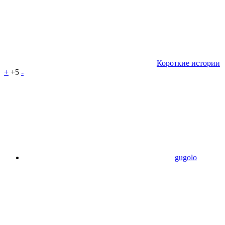
Короткие истории
+
+5
-
gugolo