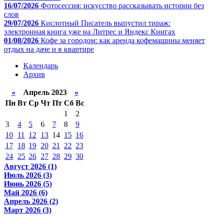
16/07/2026
Фотосессия: искусство рассказывать истории без
слов
29/07/2026
Кислотный Писатель выпустил тираж:
электронная книга уже на Литрес и Яндекс Книгах
01/08/2026
Кофе за городом: как аренда кофемашины меняет
отдых на даче и в квартире
Календарь
Архив
«
Апрель 2023
»
Пн
Вт
Ср
Чт
Пт
Сб
Вс
1
2
3
4
5
6
7
8
9
10
11
12
13
14
15
16
17
18
19
20
21
22
23
24
25
26
27
28
29
30
Август 2026 (1)
Июль 2026 (3)
Июнь 2026 (5)
Май 2026 (6)
Апрель 2026 (2)
Март 2026 (3)