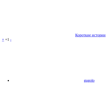
Короткие истории
+
+1
-
gugolo