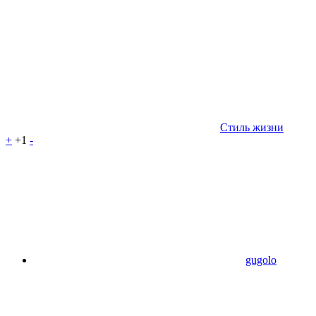
Стиль жизни
+
+1
-
gugolo