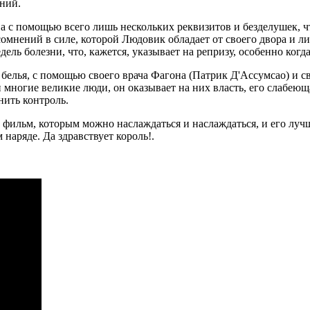
аний.
тва с помощью всего лишь нескольких реквизитов и безделушек,
омнений в силе, которой Людовик обладает от своего двора и л
ель болезни, что, кажется, указывает на репризу, особенно когда
белья, с помощью своего врача Фагона (Патрик Д'Ассумсао) и с
 и многие великие люди, он оказывает на них власть, его слабею
нить контроль.
фильм, которым можно наслаждаться и наслаждаться, и его лучш
 наряде. Да здравствует король!.