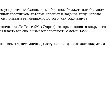
 что устраняет необходимость в большом бюджете или большом
ичных советников, которые хлопают в ладоши, когда королю
 он приказывает незадолго до того, как ускользнуть.
вященника Ле Телье (Жак Энрик), которые толпятся вокруг его
щая власть все еще вызывает властность с моментами
ий момент, несомненно, наступает, когда великолепная месса