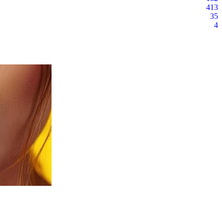
413
35
4