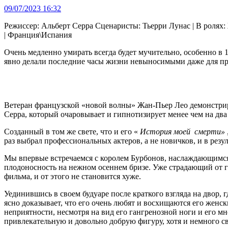
09/07/2023 16:32
Режиссер: Альберт Серра Сценаристы: Тьерри Лунас | В ролях
| Франция\Испания
Очень медленно умирать всегда будет мучительно, особенно в 
явно делали последние часы жизни невыносимыми даже для пр
Ветеран французской «новой волны» Жан-Пьер Лео демонстрир
Серра, который очаровывает и гипнотизирует менее чем на два
Созданный в том же свете, что и его «
История моей
смерти»
раз выбрал профессиональных актеров, а не новичков, и в резул
Мы впервые встречаемся с королем Бурбонов, наслаждающимся 
плодоносность на нежном осеннем бризе. Уже страдающий от га
фильма, и от этого не становится хуже.
Уединившись в своем будуаре после краткого взгляда на двор, 
ясно доказывает, что его очень любят и восхищаются его женск
неприятности, несмотря на вид его гангренозной ноги и его 
привлекательную и довольно добрую фигуру, хотя и немного свар