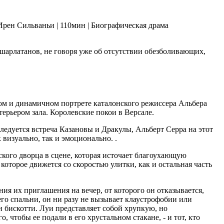
Ирен Сильваньи | 110мин | Биографическая драма
-шарлатанов, не говоря уже об отсутствии обезболивающих,
м и динамичном портрете каталонского режиссера Альбера
ерьером зала. Королевские покои в Версале.
ледуется встреча Казановы и Дракулы, Альберт Серра на этот
 визуально, так и эмоционально. .
кого дворца в сцене, которая источает благоухающую
оторое движется со скоростью улитки, как и остальная часть
ния их приглашения на вечер, от которого он отказывается,
его спальни, он ни разу не вызывает клаустрофобии или
 бискотти. Луи представляет собой хрупкую, но
 чтобы ее подали в его хрустальном стакане, - и тот, кто