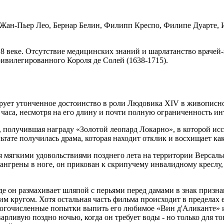
: Жан-Пьер Лео, Бернар Белин, Филипп Креспо, Филипе Дуарте, 
18 веке. Отсутствие медицинских знаний и шарлатанство врачей
ивилегированного Короля де Солей (1638-1715).
ует утонченное достоинство в роли Людовика XIV в живописно
 часа, несмотря на его длину и почти полную ограниченность инт
, получившая награду «Золотой леопард Локарно», в которой исс
ьтате получилась драма, которая находит отклик и восхищает как
мягкими удовольствиями позднего лета на территории Версальс
нгрены в ноге, он прикован к скрипучему инвалидному креслу, к
где он размахивает шляпой с перьями перед дамами в знак призна
им кругом. Хотя остальная часть фильма происходит в пределах 
многочисленные попытки выпить его любимое «Вин д'Аликанте» и
ливую поздно ночью, когда он требует воды - но только для того,