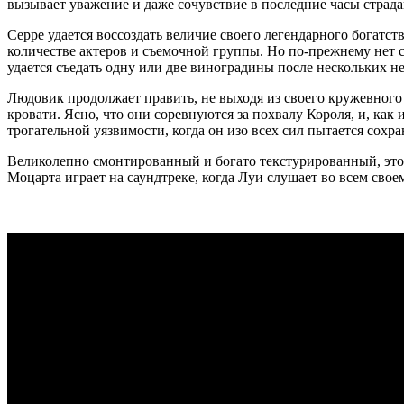
вызывает уважение и даже сочувствие в последние часы страд
Серре удается воссоздать величие своего легендарного богатс
количестве актеров и съемочной группы. Но по-прежнему нет с
удается съедать одну или две виноградины после нескольких нед
Людовик продолжает править, не выходя из своего кружевного 
кровати. Ясно, что они соревнуются за похвалу Короля, и, как
трогательной уязвимости, когда он изо всех сил пытается сохра
Великолепно смонтированный и богато текстурированный, это 
Моцарта играет на саундтреке, когда Луи слушает во всем своем