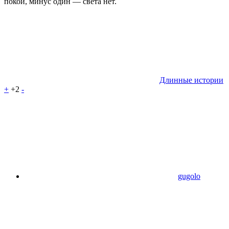
покой, минус один — света нет.
Длинные истории
+
+2
-
gugolo