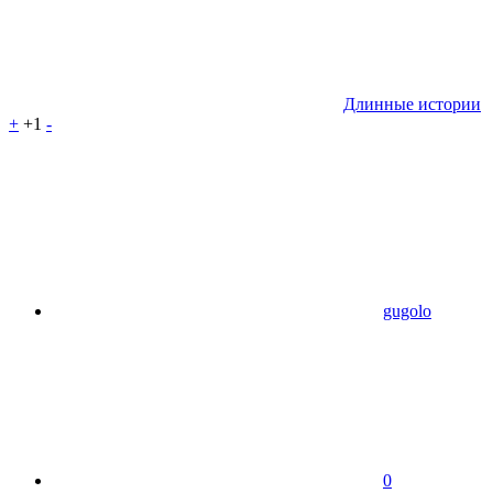
Длинные истории
+
+1
-
gugolo
0