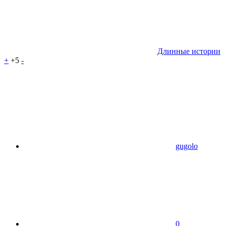
Длинные истории
+
+5
-
gugolo
0