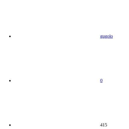
gugolo
0
415