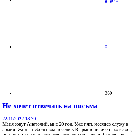
gugolo
0
360
Не хочет отвечать на письма
22/11/2022 18:39
Меня зовут Анатолий, мне 20 год. Уже пять месяцев служу в
армии. Жил в небольшом поселке. В армию не очень хотелось,
но поступил в колледж, где отсрочку не давали. Что делать,