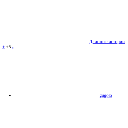
Длинные истории
+
+5
-
gugolo