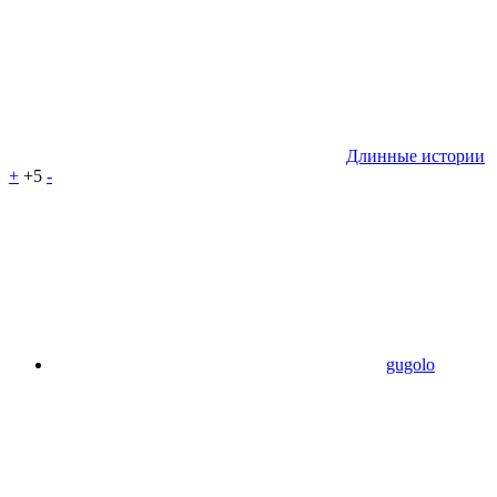
Длинные истории
+
+5
-
gugolo