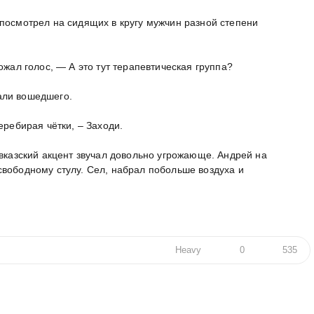
посмотрел на сидящих в кругу мужчин разной степени
ожал голос, — А это тут терапевтическая группа?
али вошедшего.
еребирая чётки, – Заходи.
авказский акцент звучал довольно угрожающе. Андрей на
свободному стулу. Сел, набрал побольше воздуха и
Heavy
0
535