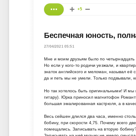
+5
Беспечная юность, полна
27/04/2021 05:51
Мне и моим друзьям было по четырнадцать –
Но если у кого-то родичи уезжали, и кварти
знаток английского и меломан, называл её 
да и петь мы не умели. Только подвывали, ко
Но так хотелось быть оригинальными! И мы 
гитару). Юрка приносил магнитофон Романт
большая эмалированная кастрюля, а в каче
Весь сейшен длился два часа, именно стол
бобину, при скорости 4,75. Почему всего д
помещались. Записывать на вторую бобину?
Записывать на неё музыку не имело смысла.