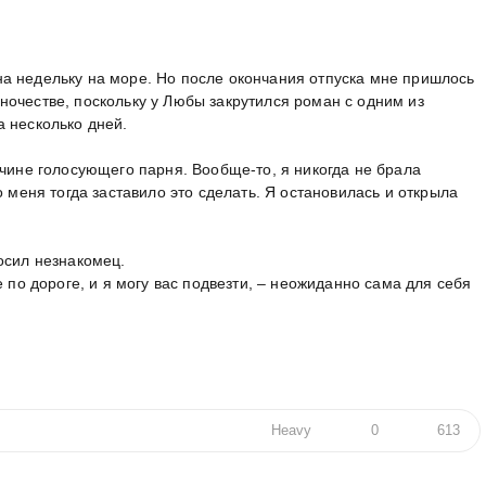
а недельку на море. Но после окончания отпуска мне пришлось
очестве, поскольку у Любы закрутился роман с одним из
 несколько дней.
очине голосующего парня. Вообще-то, я никогда не брала
о меня тогда заставило это сделать. Я остановилась и открыла
осил незнакомец.
е по дороге, и я могу вас подвезти, – неожиданно сама для себя
Heavy
0
613