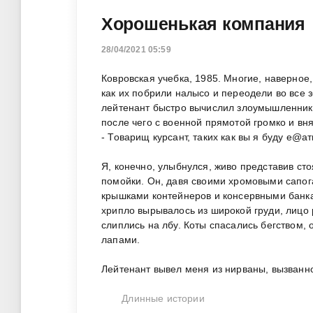
Хорошенькая компания
28/04/2021 05:59
Ковровская учебка, 1985. Многие, наверное,
как их побрили налысо и переодели во все з
лейтенант быстро вычислил злоумышленника 
после чего с военной прямотой громко и вня
- Товарищ курсант, таких как вы я буду е@ат
Я, конечно, улыбнулся, живо представив с
помойки. Он, давя своими хромовыми сапог
крышками контейнеров и консервными банка
хрипло вырывалось из широкой груди, лицо
слиплись на лбу. Коты спасались бегством,
лапами.
Лейтенант вывел меня из нирваны, вызванно
Длинные истории