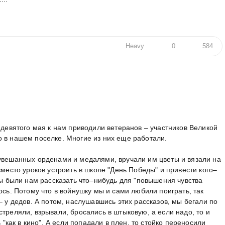
Heavy
0
584
е девятого мая к нам приводили ветеранов – участников Великой
 в нашем поселке. Многие из них еще работали.
 увешанных орденами и медалями, вручали им цветы и вязали на
вместо уроков устроить в школе "День Победы" и привести кого–
ны были нам рассказать что–нибудь для "повышения чувства
ось. Потому что в войнушку мы и сами любили поиграть, так
– у дедов. А потом, наслушавшись этих рассказов, мы бегали по
треляли, взрывали, бросались в штыковую, а если надо, то и
ь "как в кино". А если попадали в плен, то стойко переносили