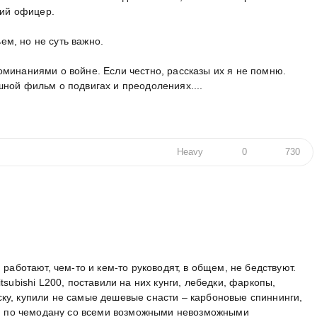
кий офицер.
ьем, но не суть важно.
минаниями о войне. Если честно, рассказы их я не помню.
ной фильм о подвигах и преодолениях....
Heavy
0
730
 работают, чем-то и кем-то руководят, в общем, не бедствуют.
tsubishi L200, поставили на них кунги, лебедки, фаркопы,
ку, купили не самые дешевые снасти – карбоновые спиннинги,
ку, по чемодану со всеми возможными невозможными