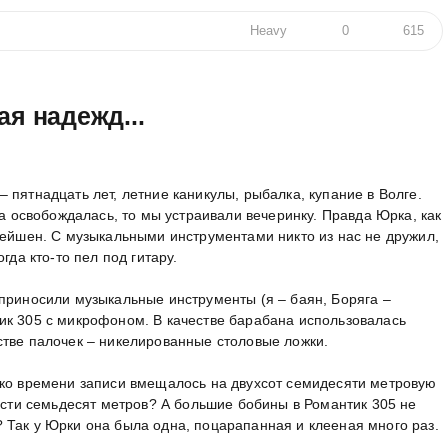
Heavy
0
615
я надежд...
 пятнадцать лет, летние каникулы, рыбалка, купание в Волге.
ра освобождалась, то мы устраивали вечеринку. Правда Юрка, как
сейшен. С музыкальными инструментами никто из нас не дружил,
гда кто-то пел под гитару.
приносили музыкальные инструменты (я – баян, Боряга –
ик 305 с микрофоном. В качестве барабана использовалась
стве палочек – никелированные столовые ложки.
ько времени записи вмещалось на двухсот семидесяти метровую
вести семьдесят метров? А большие бобины в Романтик 305 не
 Так у Юрки она была одна, поцарапанная и клееная много раз.
...