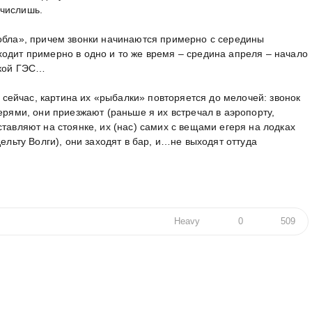
ечислишь.
вобла», причем звонки начинаются примерно с середины
одит примерно в одно и то же время – средина апреля – начало
ской ГЭС…
то сейчас, картина их «рыбалки» повторяется до мелочей: звонок
ерями, они приезжают (раньше я их встречал в аэропорту,
тавляют на стоянке, их (нас) самих с вещами егеря на лодках
дельту Волги), они заходят в бар, и…не выходят оттуда
Heavy
0
509