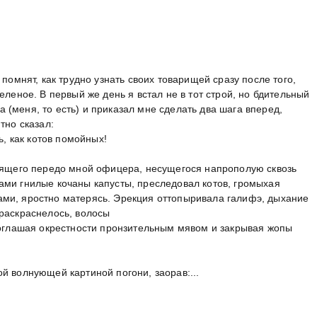
 помнят, как трудно узнать своих товарищей сразу после того,
еленое. В первый же день я встал не в тот строй, но бдительный
(меня, то есть) и приказал мне сделать два шага вперед,
тно сказал:
ь, как котов помойных!
тоящего передо мной офицера, несущегося напрополую сквозь
ами гнилые кочаны капусты, преследовал котов, громыхая
ми, яростно матерясь. Эрекция оттопыривала галифэ, дыхание
 раскраснелось, волосы
 оглашая окрестности пронзительным мявом и закрывая жопы
й волнующей картиной погони, заорав:...