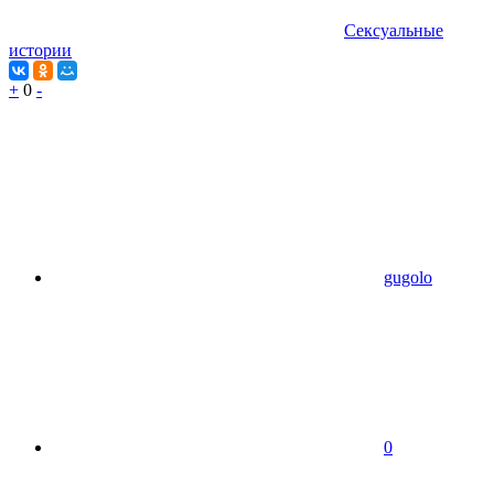
Сексуальные
истории
+
0
-
gugolo
0