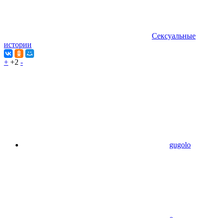
Сексуальные
истории
+
+2
-
gugolo