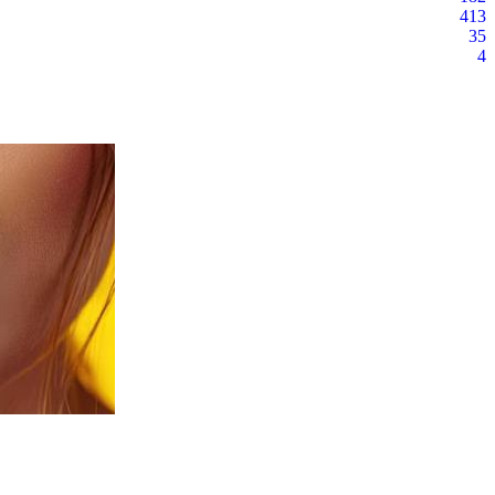
413
35
4