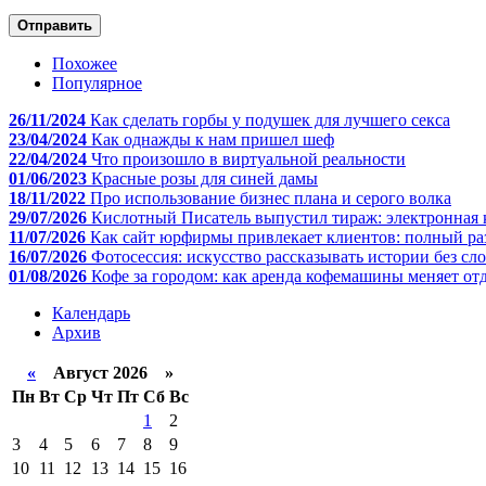
Отправить
Похожее
Популярное
26/11/2024
Как сделать горбы у подушек для лучшего секса
23/04/2024
Как однажды к нам пришел шеф
22/04/2024
Что произошло в виртуальной реальности
01/06/2023
Красные розы для синей дамы
18/11/2022
Про использование бизнес плана и серого волка
29/07/2026
Кислотный Писатель выпустил тираж: электронная 
11/07/2026
Как сайт юрфирмы привлекает клиентов: полный ра
16/07/2026
Фотосессия: искусство рассказывать истории без сл
01/08/2026
Кофе за городом: как аренда кофемашины меняет отд
Календарь
Архив
«
Август 2026 »
Пн
Вт
Ср
Чт
Пт
Сб
Вс
1
2
3
4
5
6
7
8
9
10
11
12
13
14
15
16