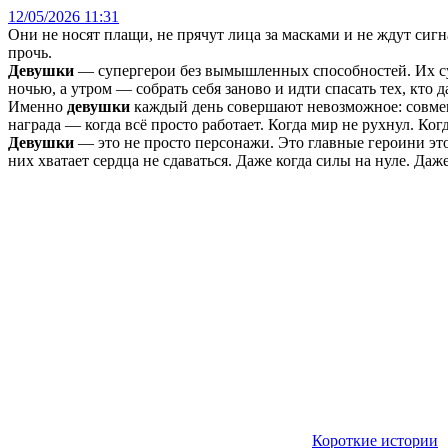
12/05/2026 11:31
Они не носят плащи, не прячут лица за масками и не ждут сиг
прочь.
Девушки
— супергерои без вымышленных способностей. Их супе
ночью, а утром — собрать себя заново и идти спасать тех, кто 
Именно
девушки
каждый день совершают невозможное: совмещат
награда — когда всё просто работает. Когда мир не рухнул. Ког
Девушки
— это не просто персонажи. Это главные героини это
них хватает сердца не сдаваться. Даже когда силы на нуле. Да
Короткие истории