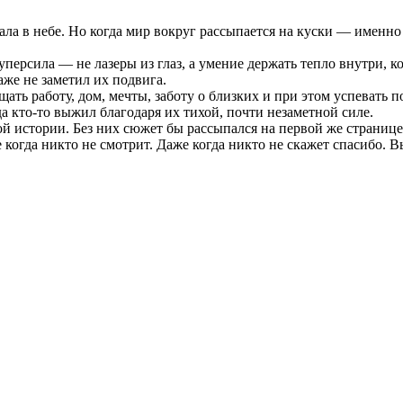
нала в небе. Но когда мир вокруг рассыпается на куски — именн
рсила — не лазеры из глаз, а умение держать тепло внутри, к
даже не заметил их подвига.
ь работу, дом, мечты, заботу о близких и при этом успевать по
да кто-то выжил благодаря их тихой, почти незаметной силе.
й истории. Без них сюжет бы рассыпался на первой же странице.
же когда никто не смотрит. Даже когда никто не скажет спасибо