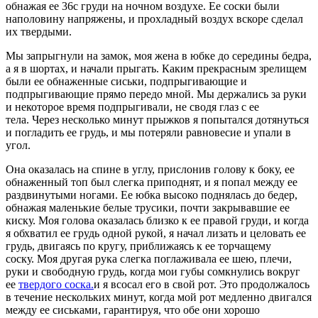
обнажая ее 36c груди на ночном воздухе. Ее соски были
наполовину напряжены, и прохладный воздух вскоре сделал
их твердыми.
Мы запрыгнули на замок, моя жена в юбке до середины бедра,
а я в шортах, и начали прыгать. Каким прекрасным зрелищем
были ее обнаженные сиськи, подпрыгивающие и
подпрыгивающие прямо передо мной. Мы держались за руки
и некоторое время подпрыгивали, не сводя глаз с ее
тела. Через несколько минут прыжков я попытался дотянуться
и погладить ее грудь, и мы потеряли равновесие и упали в
угол.
Она оказалась на спине в углу, прислонив голову к боку, ее
обнаженный топ был слегка приподнят, и я попал между ее
раздвинутыми ногами. Ее юбка высоко поднялась до бедер,
обнажая маленькие белые трусики, почти закрывавшие ее
киску. Моя голова оказалась близко к ее правой груди, и когда
я обхватил ее грудь одной рукой, я начал лизать и целовать ее
грудь, двигаясь по кругу, приближаясь к ее торчащему
соску. Моя другая рука слегка поглаживала ее шею, плечи,
руки и свободную грудь, когда мои губы сомкнулись вокруг
ее
твердого соска.
и я всосал его в свой рот. Это продолжалось
в течение нескольких минут, когда мой рот медленно двигался
между ее сиськами, гарантируя, что обе они хорошо