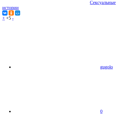
Сексуальные
истории
+
+5
-
gugolo
0