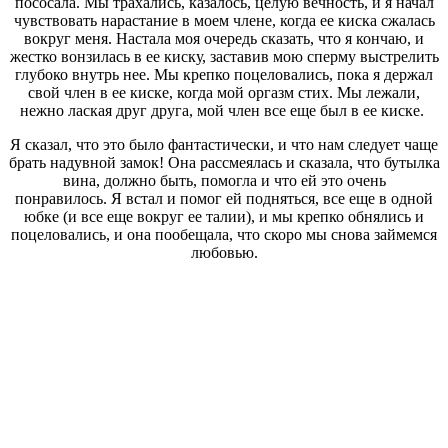
пососала. Мы трахались, казалось, целую вечность, и я начал
чувствовать нарастание в моем члене, когда ее киска сжалась
вокруг меня. Настала моя очередь сказать, что я кончаю, и
жестко вонзилась в ее киску, заставив мою сперму выстрелить
глубоко внутрь нее. Мы крепко поцеловались, пока я держал
свой член в ее киске, когда мой оргазм стих. Мы лежали,
нежно лаская друг друга, мой член все еще был в ее киске.
Я сказал, что это было фантастически, и что нам следует чаще
брать надувной замок! Она рассмеялась и сказала, что бутылка
вина, должно быть, помогла и что ей это очень
понравилось. Я встал и помог ей подняться, все еще в одной
юбке (и все еще вокруг ее талии), и мы крепко обнялись и
поцеловались, и она пообещала, что скоро мы снова займемся
любовью.