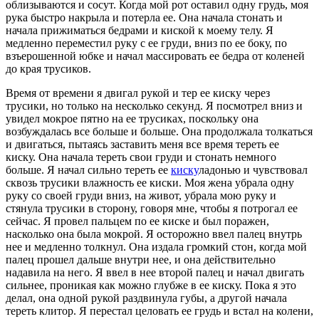
облизываются и сосут. Когда мой рот оставил одну грудь, моя
рука быстро накрыла и потерла ее. Она начала стонать и
начала прижиматься бедрами и киской к моему телу. Я
медленно переместил руку с ее груди, вниз по ее боку, по
взъерошенной юбке и начал массировать ее бедра от коленей
до края трусиков.
Время от времени я двигал рукой и тер ее киску через
трусики, но только на несколько секунд. Я посмотрел вниз и
увидел мокрое пятно на ее трусиках, поскольку она
возбуждалась все больше и больше. Она продолжала толкаться
и двигаться, пытаясь заставить меня все время тереть ее
киску. Она начала тереть свои груди и стонать немного
больше. Я начал сильно тереть ее
киску
ладонью и чувствовал
сквозь трусики влажность ее киски. Моя жена убрала одну
руку со своей груди вниз, на живот, убрала мою руку и
стянула трусики в сторону, говоря мне, чтобы я потрогал ее
сейчас. Я провел пальцем по ее киске и был поражен,
насколько она была мокрой. Я осторожно ввел палец внутрь
нее и медленно толкнул. Она издала громкий стон, когда мой
палец прошел дальше внутри нее, и она действительно
надавила на него. Я ввел в нее второй палец и начал двигать
сильнее, проникая как можно глубже в ее киску. Пока я это
делал, она одной рукой раздвинула губы, а другой начала
тереть клитор. Я перестал целовать ее грудь и встал на колени,