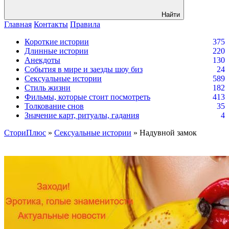
Найти
Главная
Контакты
Правила
Короткие истории
375
Длинные истории
220
Анекдоты
130
События в мире и заезды шоу биз
24
Сексуальные истории
589
Стиль жизни
182
Фильмы, которые стоит посмотреть
413
Толкование снов
35
Значение карт, ритуалы, гадания
4
СториПлюс
»
Сексуальные истории
» Надувной замок