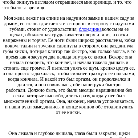
чтобы окинуть взглядом открывшееся мне зрелище, и то, что
это было за зрелище.
Моя жена лежит на спине на надувном замке в нашем саду за
домом, ее голова двигается из стороны в сторону с надутыми
губами, стонет от удовольствия,
блондинка
волосы на ее
щеках, обнаженная грудь качается вверх и вниз, а соски
напряжены и торчат. Ее ноги были широко расставлены, юбка
вокруг талии и трусики сдвинуты в сторону, она раздвинула
губы киски, потирая клитор так быстро, как только могла, в то
время как я засунул два пальца внутрь ее киски. Вскоре она
начала говорить, что кончает, и начала тяжело дышать и
стонать еще громче. Я пытался унять ее шум, крепко целуя ее,
а она просто задыхалась, чтобы сильнее трахнуть ее пальцами,
когда кончила. И какой это был оргазм, он продолжался и
длился, и она извивалась, обе наши руки быстро
работали. Должно быть, это были месяцы наращивания без
секса, которые высвободились сразу, когда у нее был
множественный оргазм. Она, наконец, начала успокаиваться,
и наши руки замедлились, в конце концов обе отодвинулись
от ее киски.
Она лежала и глубоко дышала, глаза были закрыты, щеки