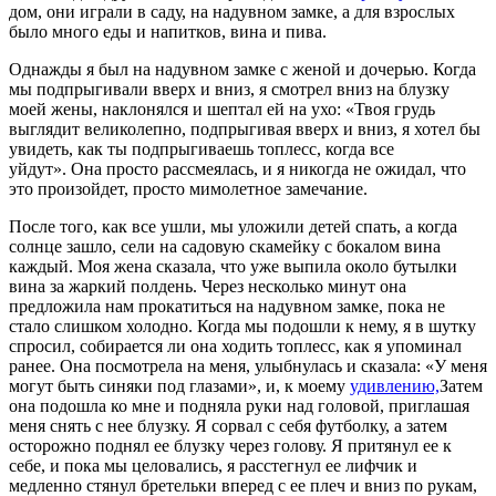
дом, они играли в саду, на надувном замке, а для взрослых
было много еды и напитков, вина и пива.
Однажды я был на надувном замке с женой и дочерью. Когда
мы подпрыгивали вверх и вниз, я смотрел вниз на блузку
моей жены, наклонялся и шептал ей на ухо: «Твоя грудь
выглядит великолепно, подпрыгивая вверх и вниз, я хотел бы
увидеть, как ты подпрыгиваешь топлесс, когда все
уйдут». Она просто рассмеялась, и я никогда не ожидал, что
это произойдет, просто мимолетное замечание.
После того, как все ушли, мы уложили детей спать, а когда
солнце зашло, сели на садовую скамейку с бокалом вина
каждый. Моя жена сказала, что уже выпила около бутылки
вина за жаркий полдень. Через несколько минут она
предложила нам прокатиться на надувном замке, пока не
стало слишком холодно. Когда мы подошли к нему, я в шутку
спросил, собирается ли она ходить топлесс, как я упоминал
ранее. Она посмотрела на меня, улыбнулась и сказала: «У меня
могут быть синяки под глазами», и, к моему
удивлению,
Затем
она подошла ко мне и подняла руки над головой, приглашая
меня снять с нее блузку. Я сорвал с себя футболку, а затем
осторожно поднял ее блузку через голову. Я притянул ее к
себе, и пока мы целовались, я расстегнул ее лифчик и
медленно стянул бретельки вперед с ее плеч и вниз по рукам,