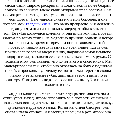
пылали и краснели, а на лице играла широкая улыбка. Губы ее
киски были широко раскрыты, и соки стекали по ее бедрам,
волосы на ее киске также были мокрыми от ее оргазма. Она
посмотрела на меня, потянулась вперед и начала расстегивать
мои шорты. Нам удалось снять их и мои боксеры, и она
потерла мой
твердый член
. Это было прекрасно, и я медленно
подвинулся, а она наклонилась вперед, чтобы взять его в
рот. Ее губы коснулись кончика, и она взяла кончик, проведя
языком по всему телу. Она медленно приняла больше и вскоре
начала сосать, время от времени останавливаясь, чтобы
провести языком вверх и вниз по всей длине. Когда она
покачивала головой вверх и вниз, надувной замок немного
подпрыгивал, заставляя ее сиськи качаться в моих руках. С
полным ртом она сказала, что хочет этого в свою киску. Мы
маневрировали так, чтобы она оказалась на боку с поднятой
ногой, я проскользнул между ее ног и начал тереться своим
членом о ее влажные губы, двигаясь вверх и вниз по ее
клитору. Я медленно подошел к ее широким губам и начал
входить в нее.
Когда я скользнул своим членом внутрь нее, она немного
откинулась назад, чтобы позволить мне потереть ее сиськи. Я
полностью вошла, а затем начала плавно двигаться, используя
движение надувного замка. Когда мы стали быстрее, она
снова начала стонать, и я засунул палец ей в рот, чтобы она